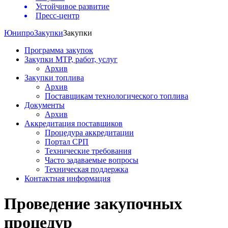
Устойчивое развитие
Пресс-центр
Юнипро
Закупки
Закупки
Программа закупок
Закупки МТР, работ, услуг
Архив
Закупки топлива
Архив
Поставщикам технологического топлива
Документы
Архив
Аккредитация поставщиков
Процедура аккредитации
Портал СРП
Технические требования
Часто задаваемые вопросы
Техническая поддержка
Контактная информация
Проведение закупочных
процедур