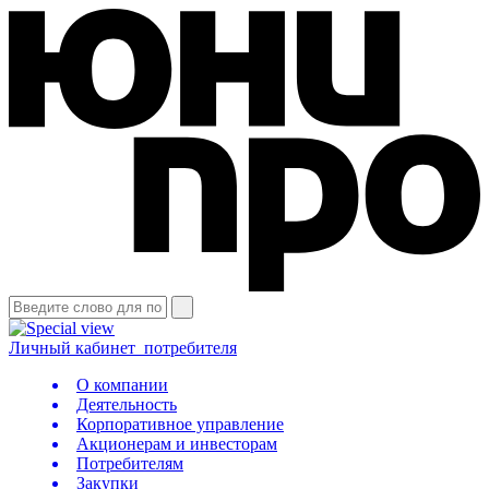
Личный кабинет
потребителя
О компании
Деятельность
Корпоративное управление
Акционерам и инвесторам
Потребителям
Закупки