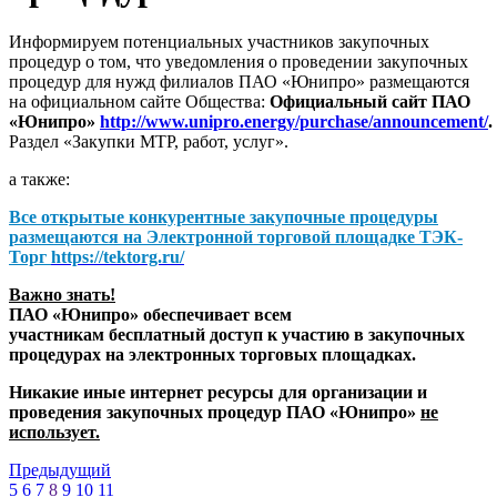
Информируем потенциальных участников закупочных
процедур о том, что уведомления о проведении закупочных
процедур для нужд филиалов ПАО «Юнипро» размещаются
на официальном сайте Общества:
Официальный сайт ПАО
«Юнипро»
http://www.unipro.energy/purchase/announcement/
.
Раздел «Закупки МТР, работ, услуг».
а также:
Все открытые конкурентные закупочные процедуры
размещаются на
Электронной торговой площадке ТЭК-
Торг
https://tektorg.ru/
Важно знать!
ПАО «Юнипро» обеспечивает всем
участникам бесплатный доступ к участию в закупочных
процедурах на электронных торговых площадках.
Никакие иные интернет ресурсы для организации и
проведения закупочных процедур ПАО «Юнипро»
не
использует.
Предыдущий
5
6
7
8
9
10
11