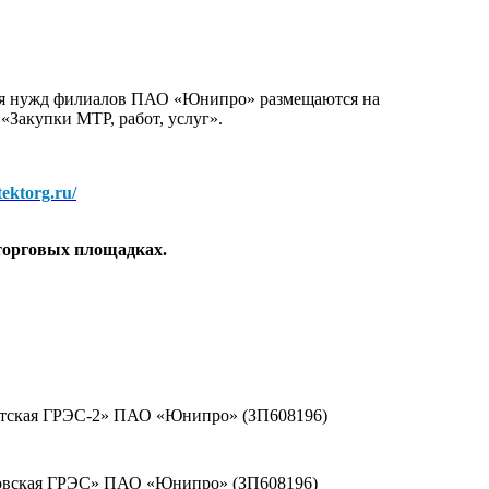
для нужд филиалов ПАО «Юнипро» размещаются на
 «Закупки МТР, работ, услуг».
/tektorg.ru/
торговых площадках.
ргутская ГРЭС-2» ПАО «Юнипро» (ЗП608196)
резовская ГРЭС» ПАО «Юнипро» (ЗП608196)