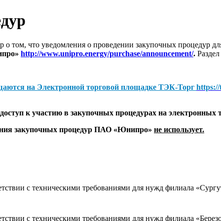
едур
 о том, что уведомления о проведении закупочных процедур 
ипро»
http://www.unipro.energy/purchase/announcement/
.
Раздел
щаются на
Электронной торговой площадке ТЭК-Торг
https:/
оступ к участию в закупочных процедурах на электронных 
дения закупочных процедур ПАО «Юнипро»
не использует.
тветствии с техническими требованиями для нужд филиала «Су
тветствии с техническими требованиями для нужд филиала «Бе