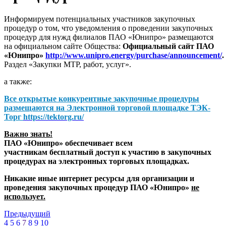
Информируем потенциальных участников закупочных
процедур о том, что уведомления о проведении закупочных
процедур для нужд филиалов ПАО «Юнипро» размещаются
на официальном сайте Общества:
Официальный сайт ПАО
«Юнипро»
http://www.unipro.energy/purchase/announcement/
.
Раздел «Закупки МТР, работ, услуг».
а также:
Все открытые конкурентные закупочные процедуры
размещаются на
Электронной торговой площадке ТЭК-
Торг
https://tektorg.ru/
Важно знать!
ПАО «Юнипро» обеспечивает всем
участникам бесплатный доступ к участию в закупочных
процедурах на электронных торговых площадках.
Никакие иные интернет ресурсы для организации и
проведения закупочных процедур ПАО «Юнипро»
не
использует.
Предыдущий
4
5
6
7
8
9
10