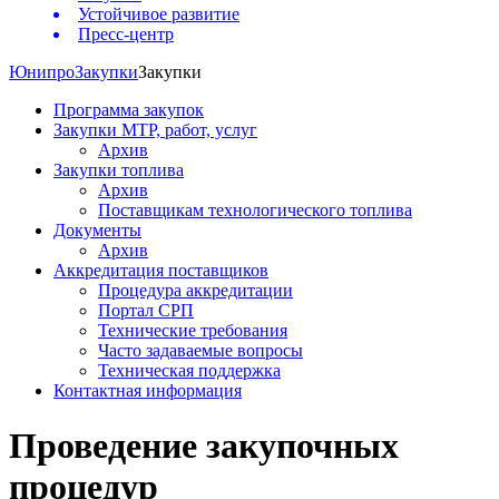
Устойчивое развитие
Пресс-центр
Юнипро
Закупки
Закупки
Программа закупок
Закупки МТР, работ, услуг
Архив
Закупки топлива
Архив
Поставщикам технологического топлива
Документы
Архив
Аккредитация поставщиков
Процедура аккредитации
Портал СРП
Технические требования
Часто задаваемые вопросы
Техническая поддержка
Контактная информация
Проведение закупочных
процедур