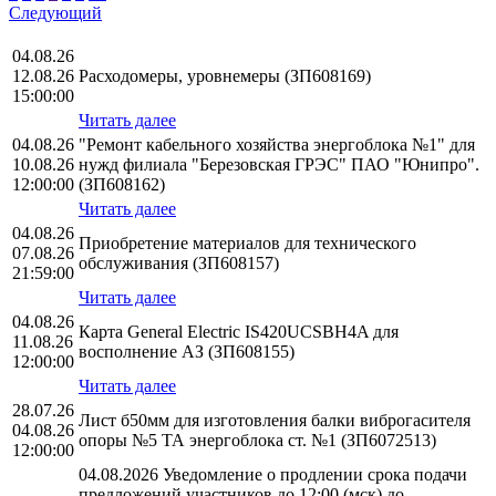
Следующий
04.08.26
12.08.26
Расходомеры, уровнемеры (ЗП608169)
15:00:00
Читать далее
04.08.26
"Ремонт кабельного хозяйства энергоблока №1" для
10.08.26
нужд филиала "Березовская ГРЭС" ПАО "Юнипро".
12:00:00
(ЗП608162)
Читать далее
04.08.26
Приобретение материалов для технического
07.08.26
обслуживания (ЗП608157)
21:59:00
Читать далее
04.08.26
Карта General Electric IS420UCSBH4A для
11.08.26
восполнение АЗ (ЗП608155)
12:00:00
Читать далее
28.07.26
Лист б50мм для изготовления балки виброгасителя
04.08.26
опоры №5 ТА энергоблока ст. №1 (ЗП6072513)
12:00:00
04.08.2026 Уведомление о продлении срока подачи
предложений участников до 12:00 (мск) до