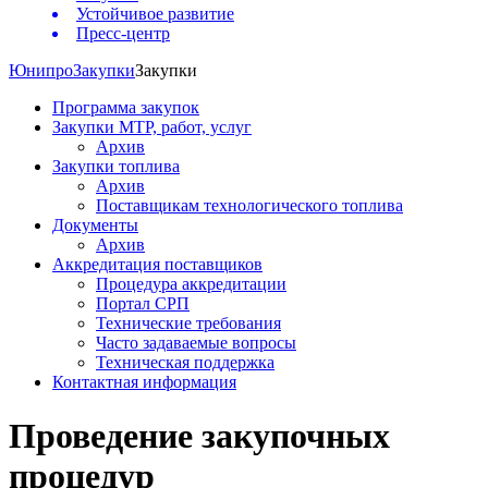
Устойчивое развитие
Пресс-центр
Юнипро
Закупки
Закупки
Программа закупок
Закупки МТР, работ, услуг
Архив
Закупки топлива
Архив
Поставщикам технологического топлива
Документы
Архив
Аккредитация поставщиков
Процедура аккредитации
Портал СРП
Технические требования
Часто задаваемые вопросы
Техническая поддержка
Контактная информация
Проведение закупочных
процедур