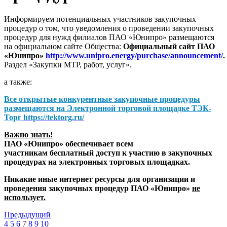
Информируем потенциальных участников закупочных
процедур о том, что уведомления о проведении закупочных
процедур для нужд филиалов ПАО «Юнипро» размещаются
на официальном сайте Общества:
Официальный сайт ПАО
«Юнипро»
http://www.unipro.energy/purchase/announcement/
.
Раздел «Закупки МТР, работ, услуг».
а также:
Все открытые конкурентные закупочные процедуры
размещаются на
Электронной торговой площадке ТЭК-
Торг
https://tektorg.ru/
Важно знать!
ПАО «Юнипро» обеспечивает всем
участникам бесплатный доступ к участию в закупочных
процедурах на электронных торговых площадках.
Никакие иные интернет ресурсы для организации и
проведения закупочных процедур ПАО «Юнипро»
не
использует.
Предыдущий
4
5
6
7
8
9
10