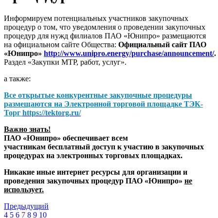
Информируем потенциальных участников закупочных
процедур о том, что уведомления о проведении закупочных
процедур для нужд филиалов ПАО «Юнипро» размещаются
на официальном сайте Общества:
Официальный сайт ПАО
«Юнипро»
http://www.unipro.energy/purchase/announcement/
.
Раздел «Закупки МТР, работ, услуг».
а также:
Все открытые конкурентные закупочные процедуры
размещаются на
Электронной торговой площадке ТЭК-
Торг
https://tektorg.ru/
Важно знать!
ПАО «Юнипро» обеспечивает всем
участникам бесплатный доступ к участию в закупочных
процедурах на электронных торговых площадках.
Никакие иные интернет ресурсы для организации и
проведения закупочных процедур ПАО «Юнипро»
не
использует.
Предыдущий
4
5
6
7
8
9
10