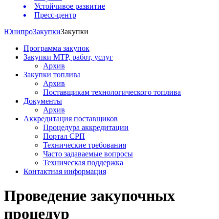
Устойчивое развитие
Пресс-центр
Юнипро
Закупки
Закупки
Программа закупок
Закупки МТР, работ, услуг
Архив
Закупки топлива
Архив
Поставщикам технологического топлива
Документы
Архив
Аккредитация поставщиков
Процедура аккредитации
Портал СРП
Технические требования
Часто задаваемые вопросы
Техническая поддержка
Контактная информация
Проведение закупочных
процедур