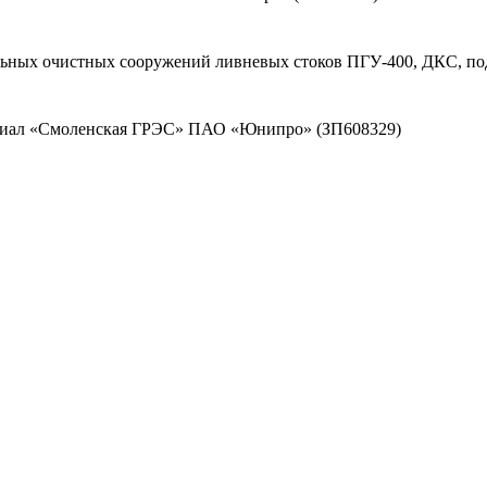
льных очистных сооружений ливневых стоков ПГУ-400, ДКС, по
илиал «Смоленская ГРЭС» ПАО «Юнипро» (ЗП608329)