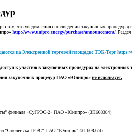
едур
 о том, что уведомления о проведении закупочных процедур 
ипро»
http://www.unipro.energy/purchase/announcement/
.
Раздел
щаются на
Электронной торговой площадке ТЭК-Торг
https:/
оступ к участию в закупочных процедурах на электронных 
дения закупочных процедур ПАО «Юнипро»
не использует.
щиты" филиала «СуГРЭС-2» ПАО «Юнипро» (ЗП608384)
ала "Смоленска ГРЭС" ПАО "Юнипро" (ЗП608374)