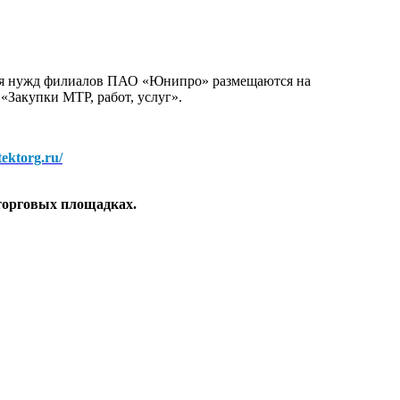
для нужд филиалов ПАО «Юнипро» размещаются на
 «Закупки МТР, работ, услуг».
/tektorg.ru/
торговых площадках.