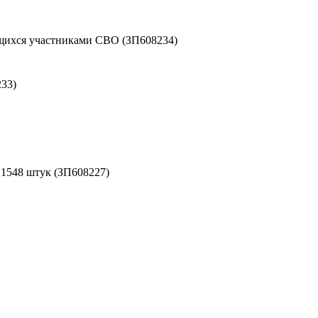
ихся участниками СВО (ЗП608234)
33)
- 1548 штук (ЗП608227)