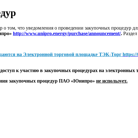
едур
 о том, что уведомления о проведении закупочных процедур 
ипро»
http://www.unipro.energy/purchase/announcement/
.
Раздел
щаются на
Электронной торговой площадке ТЭК-Торг
https:/
оступ к участию в закупочных процедурах на электронных 
дения закупочных процедур ПАО «Юнипро»
не использует.