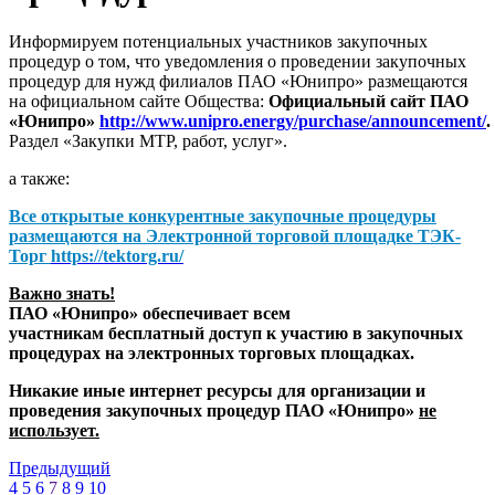
Информируем потенциальных участников закупочных
процедур о том, что уведомления о проведении закупочных
процедур для нужд филиалов ПАО «Юнипро» размещаются
на официальном сайте Общества:
Официальный сайт ПАО
«Юнипро»
http://www.unipro.energy/purchase/announcement/
.
Раздел «Закупки МТР, работ, услуг».
а также:
Все открытые конкурентные закупочные процедуры
размещаются на
Электронной торговой площадке ТЭК-
Торг
https://tektorg.ru/
Важно знать!
ПАО «Юнипро» обеспечивает всем
участникам бесплатный доступ к участию в закупочных
процедурах на электронных торговых площадках.
Никакие иные интернет ресурсы для организации и
проведения закупочных процедур ПАО «Юнипро»
не
использует.
Предыдущий
4
5
6
7
8
9
10