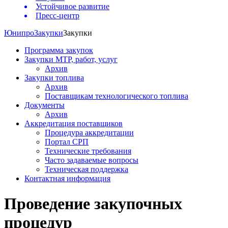
Устойчивое развитие
Пресс-центр
Юнипро
Закупки
Закупки
Программа закупок
Закупки МТР, работ, услуг
Архив
Закупки топлива
Архив
Поставщикам технологического топлива
Документы
Архив
Аккредитация поставщиков
Процедура аккредитации
Портал СРП
Технические требования
Часто задаваемые вопросы
Техническая поддержка
Контактная информация
Проведение закупочных
процедур