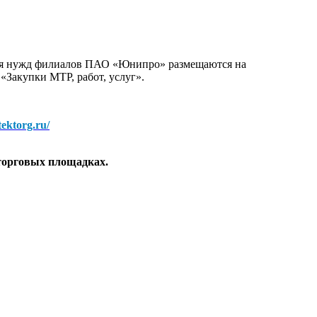
для нужд филиалов ПАО «Юнипро» размещаются на
 «Закупки МТР, работ, услуг».
/tektorg.ru/
торговых площадках.