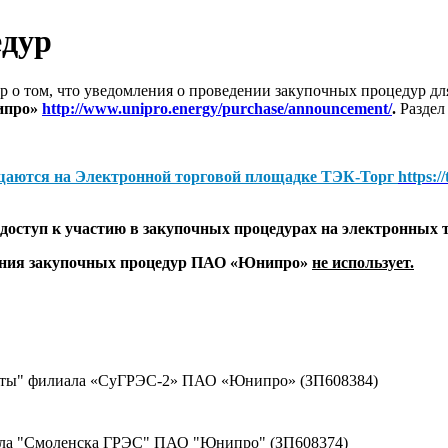
едур
 о том, что уведомления о проведении закупочных процедур 
ипро»
http://www.unipro.energy/purchase/announcement/
.
Раздел
щаются на
Электронной торговой площадке ТЭК-Торг
https:/
оступ к участию в закупочных процедурах на электронных 
дения закупочных процедур ПАО «Юнипро»
не использует.
щиты" филиала «СуГРЭС-2» ПАО «Юнипро» (ЗП608384)
ала "Смоленска ГРЭС" ПАО "Юнипро" (ЗП608374)