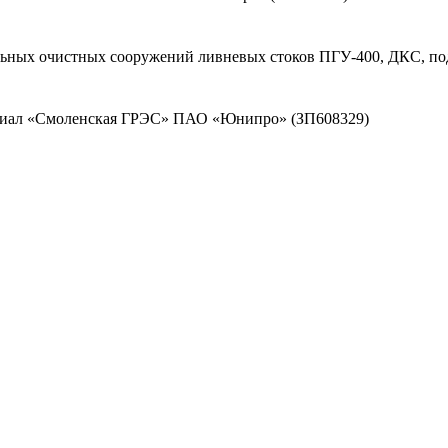
льных очистных сооружений ливневых стоков ПГУ-400, ДКС, по
илиал «Смоленская ГРЭС» ПАО «Юнипро» (ЗП608329)