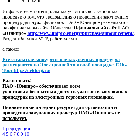
Информируем потенциальных участников закупочных
процедур о том, что уведомления о проведении закупочных
процедур для нужд филиалов ПАО «Юнипро» размещаются
на официальном сайте Общества:
Официальный сайт ПАО
«Юнипро»
http://www.unipro.energy/purchase/announcement/
.
Раздел «Закупки МТР, работ, услуг».
а также:
Все открытые конкурентные закупочные процедуры
размещаются на
Электронной торговой площадке ТЭК-
Торг
https://tektorg.ru/
Важно знать!
ПАО «Юнипро» обеспечивает всем
участникам бесплатный доступ к участию в закупочных
процедурах на электронных торговых площадках.
Никакие иные интернет ресурсы для организации и
проведения закупочных процедур ПАО «Юнипро»
не
использует.
Предыдущий
4
5
6
7
8
9
10