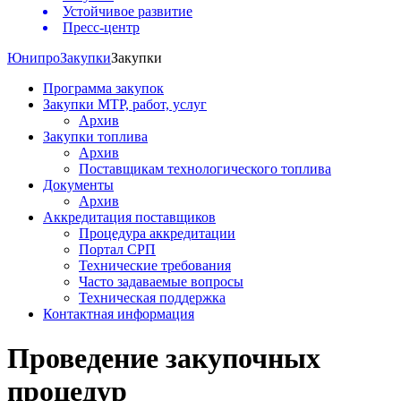
Устойчивое развитие
Пресс-центр
Юнипро
Закупки
Закупки
Программа закупок
Закупки МТР, работ, услуг
Архив
Закупки топлива
Архив
Поставщикам технологического топлива
Документы
Архив
Аккредитация поставщиков
Процедура аккредитации
Портал СРП
Технические требования
Часто задаваемые вопросы
Техническая поддержка
Контактная информация
Проведение закупочных
процедур