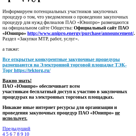
Информируем потенциальных участников закупочных
процедур о том, что уведомления о проведении закупочных
процедур для нужд филиалов ПАО «Юнипро» размещаются
на официальном сайте Общества:
Официальный сайт ПАО
«Юнипро»
http://www.unipro.energy/purchase/announcement/
.
Раздел «Закупки МТР, работ, услуг».
а также:
Все открытые конкурентные закупочные процедуры
размещаются на
Электронной торговой площадке ТЭК-
Торг
https://tektorg.ru/
Важно знать!
ПАО «Юнипро» обеспечивает всем
участникам бесплатный доступ к участию в закупочных
процедурах на электронных торговых площадках.
Никакие иные интернет ресурсы для организации и
проведения закупочных процедур ПАО «Юнипро»
не
использует.
Предыдущий
4
5
6
7
8
9
10