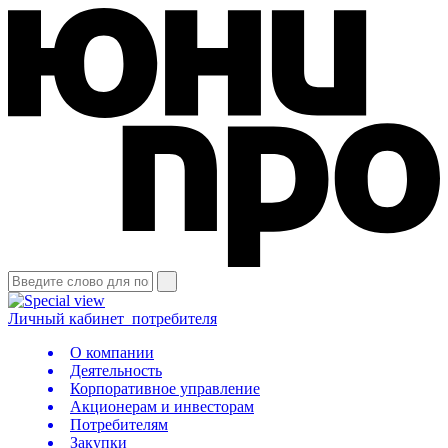
Личный кабинет
потребителя
О компании
Деятельность
Корпоративное управление
Акционерам и инвесторам
Потребителям
Закупки