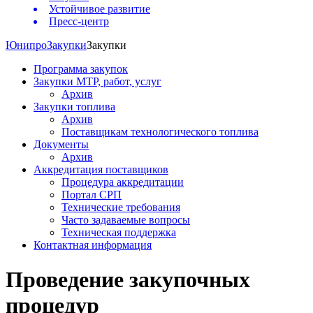
Устойчивое развитие
Пресс-центр
Юнипро
Закупки
Закупки
Программа закупок
Закупки МТР, работ, услуг
Архив
Закупки топлива
Архив
Поставщикам технологического топлива
Документы
Архив
Аккредитация поставщиков
Процедура аккредитации
Портал СРП
Технические требования
Часто задаваемые вопросы
Техническая поддержка
Контактная информация
Проведение закупочных
процедур