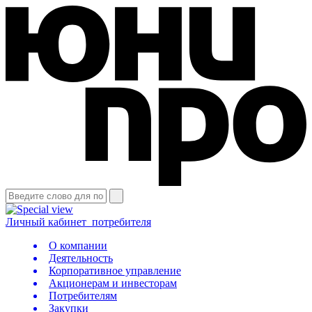
Личный кабинет
потребителя
О компании
Деятельность
Корпоративное управление
Акционерам и инвесторам
Потребителям
Закупки