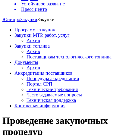
Устойчивое развитие
Пресс-центр
Юнипро
Закупки
Закупки
Программа закупок
Закупки МТР, работ, услуг
Архив
Закупки топлива
Архив
Поставщикам технологического топлива
Документы
Архив
Аккредитация поставщиков
Процедура аккредитации
Портал СРП
Технические требования
Часто задаваемые вопросы
Техническая поддержка
Контактная информация
Проведение закупочных
процедур