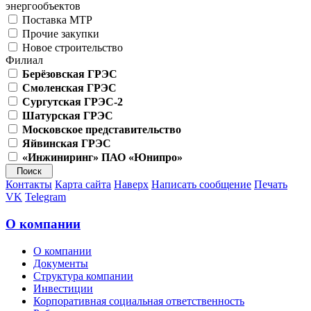
энергообъектов
Поставка МТР
Прочие закупки
Новое строительство
Филиал
Берёзовская ГРЭС
Смоленская ГРЭС
Сургутская ГРЭС-2
Шатурская ГРЭС
Московское представительство
Яйвинская ГРЭС
«Инжиниринг» ПАО «Юнипро»
Контакты
Карта сайта
Наверх
Написать сообщение
Печать
VK
Telegram
О компании
О компании
Документы
Структура компании
Инвестиции
Корпоративная социальная ответственность