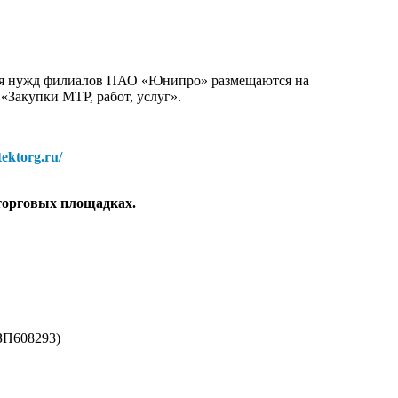
для нужд филиалов ПАО «Юнипро» размещаются на
 «Закупки МТР, работ, услуг».
/tektorg.ru/
торговых площадках.
ЗП608293)