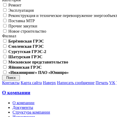
Ремонт
Эксплуатация
Реконструкция и техническое перевооружение энергообъек
Поставка МТР
Прочие закупки
Новое строительство
Филиал
Берёзовская ГРЭС
Смоленская ГРЭС
Сургутская ГРЭС-2
Шатурская ГРЭС
Московское представительство
Яйвинская ГРЭС
«Инжиниринг» ПАО «Юнипро»
Контакты
Карта сайта
Наверх
Написать сообщение
Печать
VK
О компании
О компании
Документы
Структура компании
Инвестиции