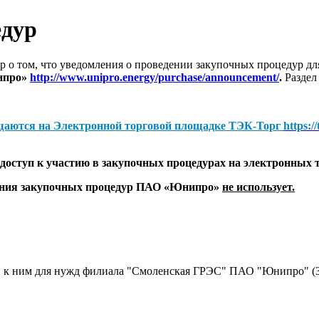
едур
 о том, что уведомления о проведении закупочных процедур 
ипро»
http://www.unipro.energy/purchase/announcement/
.
Раздел
щаются на
Электронной торговой площадке ТЭК-Торг
https:/
оступ к участию в закупочных процедурах на электронных 
дения закупочных процедур ПАО «Юнипро»
не использует.
ей к ним для нужд филиала "Смоленская ГРЭС" ПАО "Юнипро" (