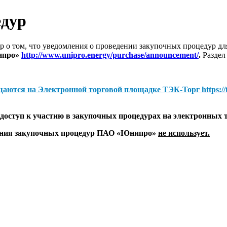
едур
 о том, что уведомления о проведении закупочных процедур 
ипро»
http://www.unipro.energy/purchase/announcement/
.
Раздел
щаются на
Электронной торговой площадке ТЭК-Торг
https:/
оступ к участию в закупочных процедурах на электронных 
дения закупочных процедур ПАО «Юнипро»
не использует.