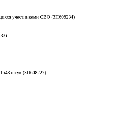
ихся участниками СВО (ЗП608234)
33)
- 1548 штук (ЗП608227)