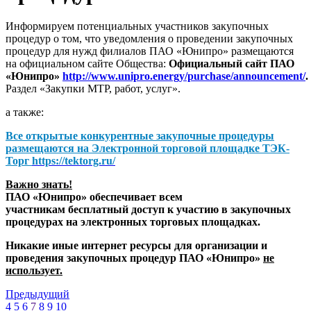
Информируем потенциальных участников закупочных
процедур о том, что уведомления о проведении закупочных
процедур для нужд филиалов ПАО «Юнипро» размещаются
на официальном сайте Общества:
Официальный сайт ПАО
«Юнипро»
http://www.unipro.energy/purchase/announcement/
.
Раздел «Закупки МТР, работ, услуг».
а также:
Все открытые конкурентные закупочные процедуры
размещаются на
Электронной торговой площадке ТЭК-
Торг
https://tektorg.ru/
Важно знать!
ПАО «Юнипро» обеспечивает всем
участникам бесплатный доступ к участию в закупочных
процедурах на электронных торговых площадках.
Никакие иные интернет ресурсы для организации и
проведения закупочных процедур ПАО «Юнипро»
не
использует.
Предыдущий
4
5
6
7
8
9
10