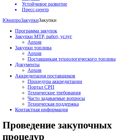
Устойчивое развитие
Пресс-центр
Юнипро
Закупки
Закупки
Программа закупок
Закупки МТР, работ, услуг
Архив
Закупки топлива
Архив
Поставщикам технологического топлива
Документы
Архив
Аккредитация поставщиков
Процедура аккредитации
Портал СРП
Технические требования
Часто задаваемые вопросы
Техническая поддержка
Контактная информация
Проведение закупочных
процедур