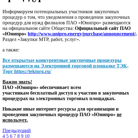
Информируем потенциальных участников закупочных
процедур о том, что уведомления о проведении закупочных
процедур для нужд филиалов ПАО «Юнипро» размещаются
на официальном сайте Общества:
Официальный сайт ПАО
«Юнипро»
http://www.unipro.energy/purchase/announcement/
.
Раздел «Закупки МТР, работ, услуг».
а также:
Все открытые конкурентные закупочные процедуры
размещаются на
Электронной торговой площадке ТЭК-
Торг
https://tektorg.ru/
Важно знать!
ПАО «Юнипро» обеспечивает всем
участникам бесплатный доступ к участию в закупочных
процедурах на электронных торговых площадках.
Никакие иные интернет ресурсы для организации и
проведения закупочных процедур ПАО «Юнипро»
не
использует.
Предыдущий
4
5
6
7
8
9
10