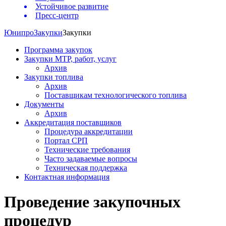
Устойчивое развитие
Пресс-центр
Юнипро
Закупки
Закупки
Программа закупок
Закупки МТР, работ, услуг
Архив
Закупки топлива
Архив
Поставщикам технологического топлива
Документы
Архив
Аккредитация поставщиков
Процедура аккредитации
Портал СРП
Технические требования
Часто задаваемые вопросы
Техническая поддержка
Контактная информация
Проведение закупочных
процедур