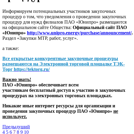
Информируем потенциальных участников закупочных
процедур о том, что уведомления о проведении закупочных
процедур для нужд филиалов ПАО «Юнипро» размещаются
на официальном сайте Общества:
Официальный сайт ПАО
«Юнипро»
http://www.unipro.energy/purchase/announcement/
.
Раздел «Закупки МТР, работ, услуг».
а также:
Все открытые конкурентные закупочные процедуры
размещаются на
Электронной торговой площадке ТЭК-
Торг
https://tektorg.ru/
Важно знать!
ПАО «Юнипро» обеспечивает всем
участникам бесплатный доступ к участию в закупочных
процедурах на электронных торговых площадках.
Никакие иные интернет ресурсы для организации и
проведения закупочных процедур ПАО «Юнипро»
не
использует.
Предыдущий
4
5
6
7
8
9
10