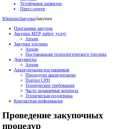
Устойчивое развитие
Пресс-центр
Юнипро
Закупки
Закупки
Программа закупок
Закупки МТР, работ, услуг
Архив
Закупки топлива
Архив
Поставщикам технологического топлива
Документы
Архив
Аккредитация поставщиков
Процедура аккредитации
Портал СРП
Технические требования
Часто задаваемые вопросы
Техническая поддержка
Контактная информация
Проведение закупочных
процедур