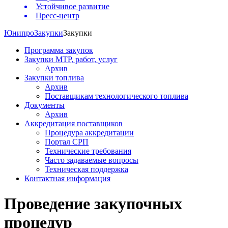
Устойчивое развитие
Пресс-центр
Юнипро
Закупки
Закупки
Программа закупок
Закупки МТР, работ, услуг
Архив
Закупки топлива
Архив
Поставщикам технологического топлива
Документы
Архив
Аккредитация поставщиков
Процедура аккредитации
Портал СРП
Технические требования
Часто задаваемые вопросы
Техническая поддержка
Контактная информация
Проведение закупочных
процедур