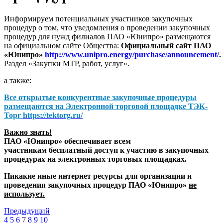
Информируем потенциальных участников закупочных
процедур о том, что уведомления о проведении закупочных
процедур для нужд филиалов ПАО «Юнипро» размещаются
на официальном сайте Общества:
Официальный сайт ПАО
«Юнипро»
http://www.unipro.energy/purchase/announcement/
.
Раздел «Закупки МТР, работ, услуг».
а также:
Все открытые конкурентные закупочные процедуры
размещаются на
Электронной торговой площадке ТЭК-
Торг
https://tektorg.ru/
Важно знать!
ПАО «Юнипро» обеспечивает всем
участникам бесплатный доступ к участию в закупочных
процедурах на электронных торговых площадках.
Никакие иные интернет ресурсы для организации и
проведения закупочных процедур ПАО «Юнипро»
не
использует.
Предыдущий
4
5
6
7
8
9
10