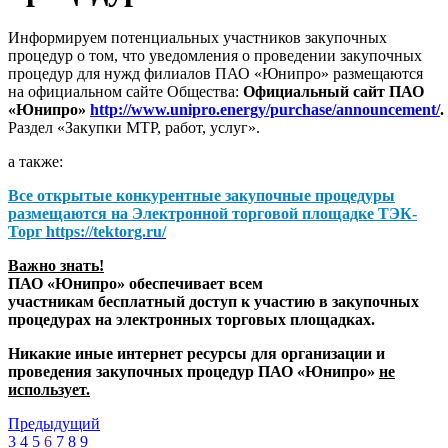
Информируем потенциальных участников закупочных
процедур о том, что уведомления о проведении закупочных
процедур для нужд филиалов ПАО «Юнипро» размещаются
на официальном сайте Общества:
Официальный сайт ПАО
«Юнипро»
http://www.unipro.energy/purchase/announcement/
.
Раздел «Закупки МТР, работ, услуг».
а также:
Все открытые конкурентные закупочные процедуры
размещаются на
Электронной торговой площадке ТЭК-
Торг
https://tektorg.ru/
Важно знать!
ПАО «Юнипро» обеспечивает всем
участникам бесплатный доступ к участию в закупочных
процедурах на электронных торговых площадках.
Никакие иные интернет ресурсы для организации и
проведения закупочных процедур ПАО «Юнипро»
не
использует.
Предыдущий
3
4
5
6
7
8
9