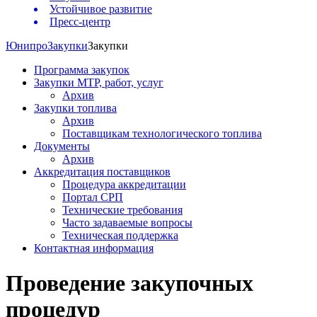
Устойчивое развитие
Пресс-центр
Юнипро
Закупки
Закупки
Программа закупок
Закупки МТР, работ, услуг
Архив
Закупки топлива
Архив
Поставщикам технологического топлива
Документы
Архив
Аккредитация поставщиков
Процедура аккредитации
Портал СРП
Технические требования
Часто задаваемые вопросы
Техническая поддержка
Контактная информация
Проведение закупочных
процедур