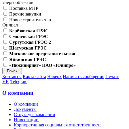
энергообъектов
Поставка МТР
Прочие закупки
Новое строительство
Филиал
Берёзовская ГРЭС
Смоленская ГРЭС
Сургутская ГРЭС-2
Шатурская ГРЭС
Московское представительство
Яйвинская ГРЭС
«Инжиниринг» ПАО «Юнипро»
Контакты
Карта сайта
Наверх
Написать сообщение
Печать
VK
Telegram
О компании
О компании
Документы
Структура компании
Инвестиции
Корпоративная социальная ответственность