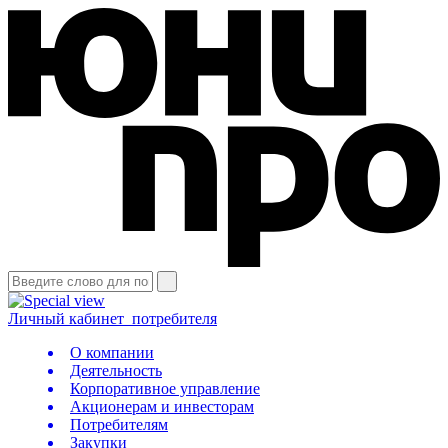
Личный кабинет
потребителя
О компании
Деятельность
Корпоративное управление
Акционерам и инвесторам
Потребителям
Закупки