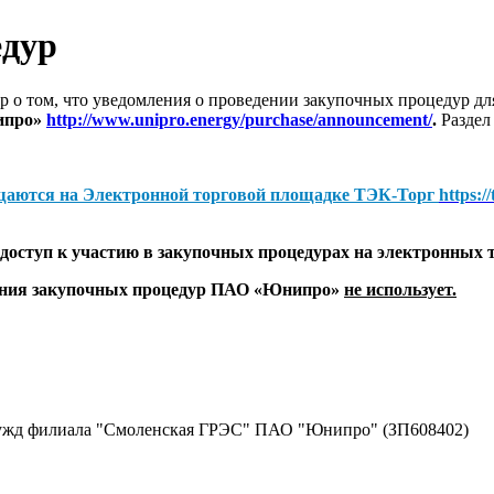
едур
 о том, что уведомления о проведении закупочных процедур 
ипро»
http://www.unipro.energy/purchase/announcement/
.
Раздел
щаются на
Электронной торговой площадке ТЭК-Торг
https:/
оступ к участию в закупочных процедурах на электронных 
дения закупочных процедур ПАО «Юнипро»
не использует.
нужд филиала "Смоленская ГРЭС" ПАО "Юнипро" (ЗП608402)