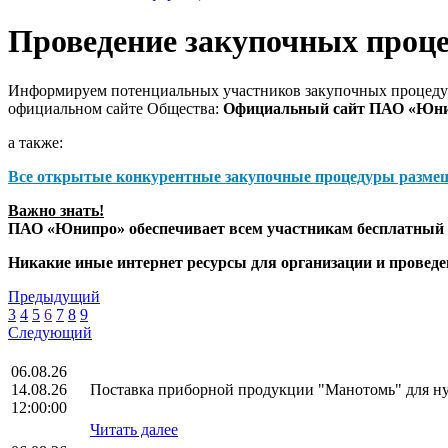
Проведение закупочных проц
Информируем потенциальных участников закупочных процедур
официальном сайте Общества:
Официальный сайт ПАО «Юн
а также:
Все открытые конкурентные закупочные процедуры разме
Важно знать!
ПАО «Юнипро» обеспечивает всем участникам бесплатный д
Никакие иные интернет ресурсы для организации и прове
Предыдущий
3
4
5
6
7
8
9
Следующий
06.08.26
14.08.26
Поставка приборной продукции "Манотомь" для 
12:00:00
Читать далее