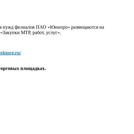
для нужд филиалов ПАО «Юнипро» размещаются на
 «Закупки МТР, работ, услуг».
/tektorg.ru/
торговых площадках.