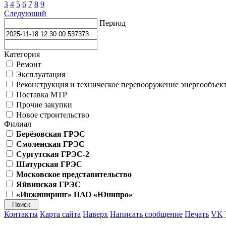
3
4
5
6
7
8
9
Следующий
Период
Категория
Ремонт
Эксплуатация
Реконструкция и техническое перевооружение энергообъек
Поставка МТР
Прочие закупки
Новое строительство
Филиал
Берёзовская ГРЭС
Смоленская ГРЭС
Сургутская ГРЭС-2
Шатурская ГРЭС
Московское представительство
Яйвинская ГРЭС
«Инжиниринг» ПАО «Юнипро»
Контакты
Карта сайта
Наверх
Написать сообщение
Печать
VK