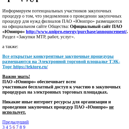
Информируем потенциальных участников закупочных
процедур о том, что уведомления о проведении закупочных
процедур для нужд филиалов ПАО «Юнипро» размещаются
на официальном сайте Общества:
Официальный сайт ПАО
«Юнипро»
http://www.unipro.energy/purchase/announcement/
.
Раздел «Закупки МТР, работ, услуг».
а также:
Все открытые конкурентные закупочные процедуры
размещаются на
Электронной торговой площадке ТЭК-
Торг
https://tektorg.ru/
Важно знать!
ПАО «Юнипро» обеспечивает всем
участникам бесплатный доступ к участию в закупочных
процедурах на электронных торговых площадках.
Никакие иные интернет ресурсы для организации и
проведения закупочных процедур ПАО «Юнипро»
не
использует.
Предыдущий
3
4
5
6
7
8
9