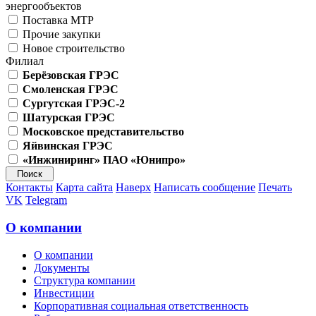
энергообъектов
Поставка МТР
Прочие закупки
Новое строительство
Филиал
Берёзовская ГРЭС
Смоленская ГРЭС
Сургутская ГРЭС-2
Шатурская ГРЭС
Московское представительство
Яйвинская ГРЭС
«Инжиниринг» ПАО «Юнипро»
Контакты
Карта сайта
Наверх
Написать сообщение
Печать
VK
Telegram
О компании
О компании
Документы
Структура компании
Инвестиции
Корпоративная социальная ответственность