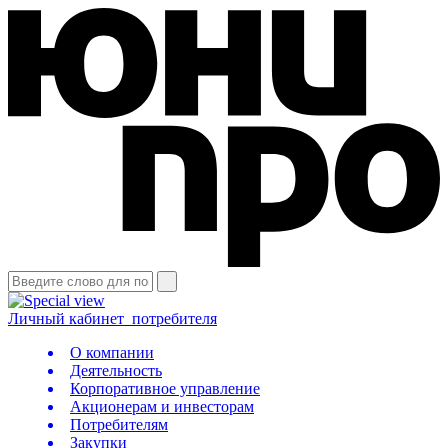
Личный кабинет
потребителя
О компании
Деятельность
Корпоративное управление
Акционерам и инвесторам
Потребителям
Закупки