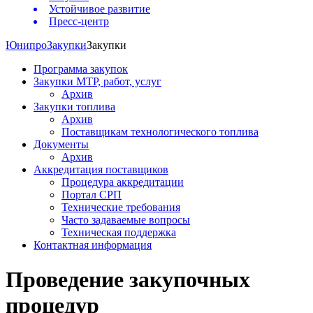
Устойчивое развитие
Пресс-центр
Юнипро
Закупки
Закупки
Программа закупок
Закупки МТР, работ, услуг
Архив
Закупки топлива
Архив
Поставщикам технологического топлива
Документы
Архив
Аккредитация поставщиков
Процедура аккредитации
Портал СРП
Технические требования
Часто задаваемые вопросы
Техническая поддержка
Контактная информация
Проведение закупочных
процедур