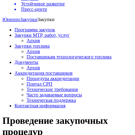
Устойчивое развитие
Пресс-центр
Юнипро
Закупки
Закупки
Программа закупок
Закупки МТР, работ, услуг
Архив
Закупки топлива
Архив
Поставщикам технологического топлива
Документы
Архив
Аккредитация поставщиков
Процедура аккредитации
Портал СРП
Технические требования
Часто задаваемые вопросы
Техническая поддержка
Контактная информация
Проведение закупочных
процедур