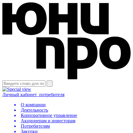
Личный кабинет
потребителя
О компании
Деятельность
Корпоративное управление
Акционерам и инвесторам
Потребителям
Закупки