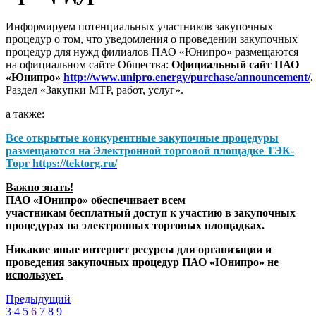
Информируем потенциальных участников закупочных
процедур о том, что уведомления о проведении закупочных
процедур для нужд филиалов ПАО «Юнипро» размещаются
на официальном сайте Общества:
Официальный сайт ПАО
«Юнипро»
http://www.unipro.energy/purchase/announcement/
.
Раздел «Закупки МТР, работ, услуг».
а также:
Все открытые конкурентные закупочные процедуры
размещаются на
Электронной торговой площадке ТЭК-
Торг
https://tektorg.ru/
Важно знать!
ПАО «Юнипро» обеспечивает всем
участникам бесплатный доступ к участию в закупочных
процедурах на электронных торговых площадках.
Никакие иные интернет ресурсы для организации и
проведения закупочных процедур ПАО «Юнипро»
не
использует.
Предыдущий
3
4
5
6
7
8
9