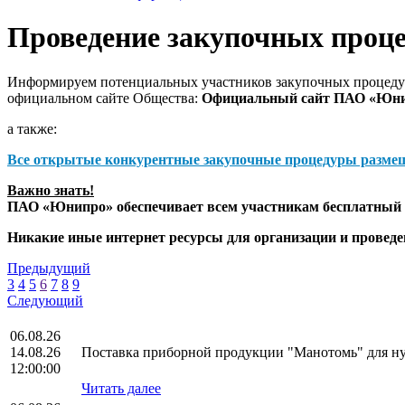
Проведение закупочных проц
Информируем потенциальных участников закупочных процедур
официальном сайте Общества:
Официальный сайт ПАО «Юн
а также:
Все открытые конкурентные закупочные процедуры разме
Важно знать!
ПАО «Юнипро» обеспечивает всем участникам бесплатный д
Никакие иные интернет ресурсы для организации и прове
Предыдущий
3
4
5
6
7
8
9
Следующий
06.08.26
14.08.26
Поставка приборной продукции "Манотомь" для 
12:00:00
Читать далее