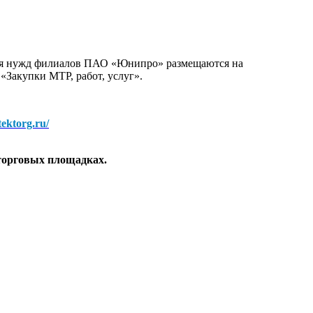
для нужд филиалов ПАО «Юнипро» размещаются на
 «Закупки МТР, работ, услуг».
/tektorg.ru/
торговых площадках.