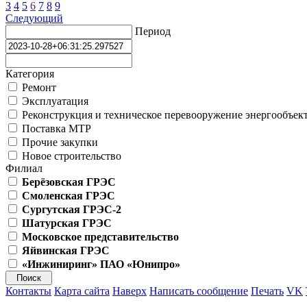
3
4
5
6
7
8
9
Следующий
Период
Категория
Ремонт
Эксплуатация
Реконструкция и техническое перевооружение энергообъек
Поставка МТР
Прочие закупки
Новое строительство
Филиал
Берёзовская ГРЭС
Смоленская ГРЭС
Сургутская ГРЭС-2
Шатурская ГРЭС
Московское представительство
Яйвинская ГРЭС
«Инжиниринг» ПАО «Юнипро»
Контакты
Карта сайта
Наверх
Написать сообщение
Печать
VK