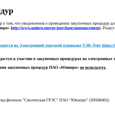
едур
 о том, что уведомления о проведении закупочных процедур 
ипро»
http://www.unipro.energy/purchase/announcement/
.
Раздел
щаются на
Электронной торговой площадке ТЭК-Торг
https:/
оступ к участию в закупочных процедурах на электронных 
дения закупочных процедур ПАО «Юнипро»
не использует.
нужд филиала "Смоленская ГРЭС" ПАО "Юнипро" (ЗП608402)