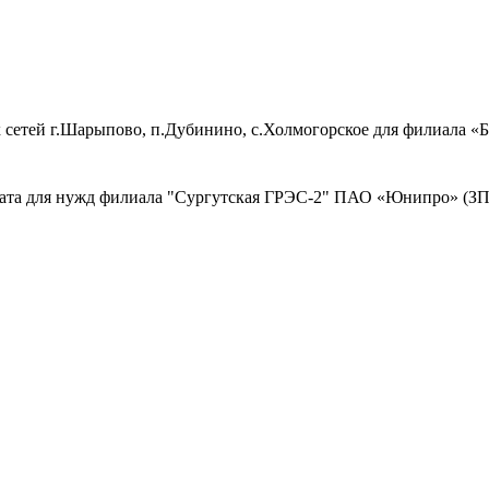
 сетей г.Шарыпово, п.Дубинино, с.Холмогорское для филиала 
ката для нужд филиала "Сургутская ГРЭС-2" ПАО «Юнипро» (ЗП