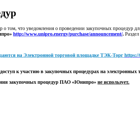
едур
 о том, что уведомления о проведении закупочных процедур 
ипро»
http://www.unipro.energy/purchase/announcement/
.
Раздел
щаются на
Электронной торговой площадке ТЭК-Торг
https:/
оступ к участию в закупочных процедурах на электронных 
дения закупочных процедур ПАО «Юнипро»
не использует.