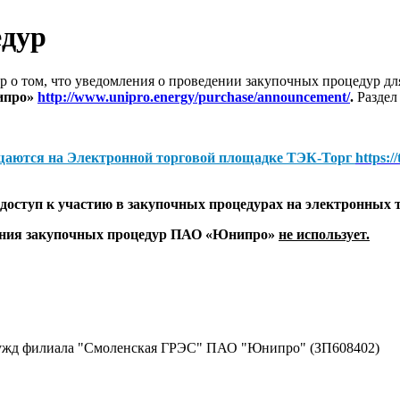
едур
 о том, что уведомления о проведении закупочных процедур 
ипро»
http://www.unipro.energy/purchase/announcement/
.
Раздел
щаются на
Электронной торговой площадке ТЭК-Торг
https:/
оступ к участию в закупочных процедурах на электронных 
дения закупочных процедур ПАО «Юнипро»
не использует.
нужд филиала "Смоленская ГРЭС" ПАО "Юнипро" (ЗП608402)