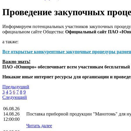
Проведение закупочных проц
Информируем потенциальных участников закупочных процедур
официальном сайте Общества:
Официальный сайт ПАО «Юн
а также:
Все открытые конкурентные закупочные процедуры разме
Важно знать!
ПАО «Юнипро» обеспечивает всем участникам бесплатный д
Никакие иные интернет ресурсы для организации и прове
Предыдущий
3
4
5
6
7
8
9
Следующий
06.08.26
14.08.26
Поставка приборной продукции "Манотомь" для 
12:00:00
Читать далее