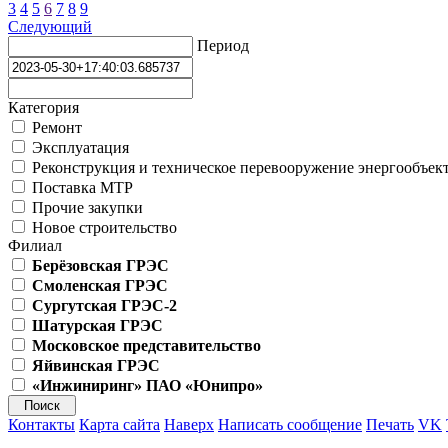
3
4
5
6
7
8
9
Следующий
Период
Категория
Ремонт
Эксплуатация
Реконструкция и техническое перевооружение энергообъек
Поставка МТР
Прочие закупки
Новое строительство
Филиал
Берёзовская ГРЭС
Смоленская ГРЭС
Сургутская ГРЭС-2
Шатурская ГРЭС
Московское представительство
Яйвинская ГРЭС
«Инжиниринг» ПАО «Юнипро»
Контакты
Карта сайта
Наверх
Написать сообщение
Печать
VK