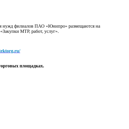
для нужд филиалов ПАО «Юнипро» размещаются на
 «Закупки МТР, работ, услуг».
/tektorg.ru/
торговых площадках.