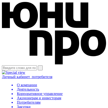
Личный кабинет
потребителя
О компании
Деятельность
Корпоративное управление
Акционерам и инвесторам
Потребителям
Закупки