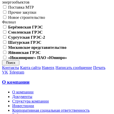
энергообъектов
Поставка МТР
Прочие закупки
Новое строительство
Филиал
Берёзовская ГРЭС
Смоленская ГРЭС
Сургутская ГРЭС-2
Шатурская ГРЭС
Московское представительство
Яйвинская ГРЭС
«Инжиниринг» ПАО «Юнипро»
Контакты
Карта сайта
Наверх
Написать сообщение
Печать
VK
Telegram
О компании
О компании
Документы
Структура компании
Инвестиции
Корпоративная социальная ответственность