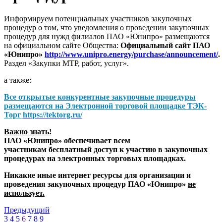
Информируем потенциальных участников закупочных
процедур о том, что уведомления о проведении закупочных
процедур для нужд филиалов ПАО «Юнипро» размещаются
на официальном сайте Общества:
Официальный сайт ПАО
«Юнипро»
http://www.unipro.energy/purchase/announcement/
.
Раздел «Закупки МТР, работ, услуг».
а также:
Все открытые конкурентные закупочные процедуры
размещаются на
Электронной торговой площадке ТЭК-
Торг
https://tektorg.ru/
Важно знать!
ПАО «Юнипро» обеспечивает всем
участникам бесплатный доступ к участию в закупочных
процедурах на электронных торговых площадках.
Никакие иные интернет ресурсы для организации и
проведения закупочных процедур ПАО «Юнипро»
не
использует.
Предыдущий
3
4
5
6
7
8
9