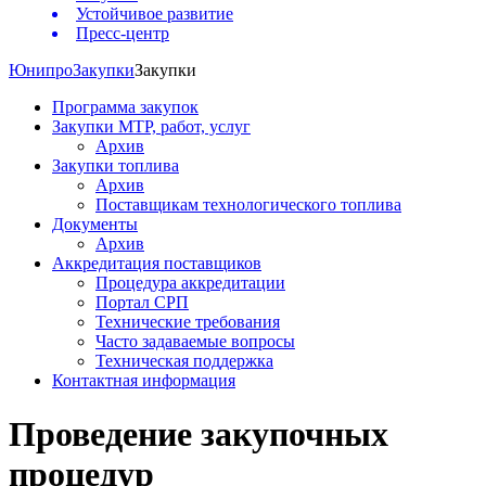
Устойчивое развитие
Пресс-центр
Юнипро
Закупки
Закупки
Программа закупок
Закупки МТР, работ, услуг
Архив
Закупки топлива
Архив
Поставщикам технологического топлива
Документы
Архив
Аккредитация поставщиков
Процедура аккредитации
Портал СРП
Технические требования
Часто задаваемые вопросы
Техническая поддержка
Контактная информация
Проведение закупочных
процедур