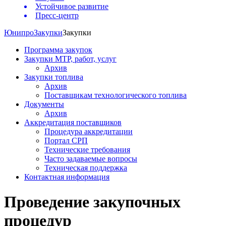
Устойчивое развитие
Пресс-центр
Юнипро
Закупки
Закупки
Программа закупок
Закупки МТР, работ, услуг
Архив
Закупки топлива
Архив
Поставщикам технологического топлива
Документы
Архив
Аккредитация поставщиков
Процедура аккредитации
Портал СРП
Технические требования
Часто задаваемые вопросы
Техническая поддержка
Контактная информация
Проведение закупочных
процедур