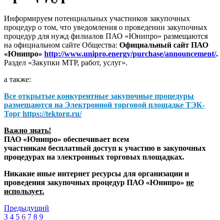
Информируем потенциальных участников закупочных
процедур о том, что уведомления о проведении закупочных
процедур для нужд филиалов ПАО «Юнипро» размещаются
на официальном сайте Общества:
Официальный сайт ПАО
«Юнипро»
http://www.unipro.energy/purchase/announcement/
.
Раздел «Закупки МТР, работ, услуг».
а также:
Все открытые конкурентные закупочные процедуры
размещаются на
Электронной торговой площадке ТЭК-
Торг
https://tektorg.ru/
Важно знать!
ПАО «Юнипро» обеспечивает всем
участникам бесплатный доступ к участию в закупочных
процедурах на электронных торговых площадках.
Никакие иные интернет ресурсы для организации и
проведения закупочных процедур ПАО «Юнипро»
не
использует.
Предыдущий
3
4
5
6
7
8
9