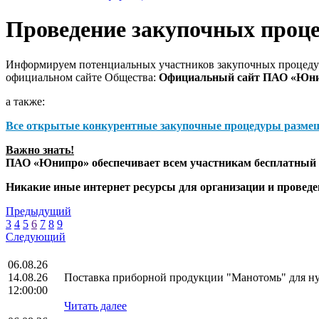
Проведение закупочных проц
Информируем потенциальных участников закупочных процедур
официальном сайте Общества:
Официальный сайт ПАО «Юн
а также:
Все открытые конкурентные закупочные процедуры разме
Важно знать!
ПАО «Юнипро» обеспечивает всем участникам бесплатный д
Никакие иные интернет ресурсы для организации и прове
Предыдущий
3
4
5
6
7
8
9
Следующий
06.08.26
14.08.26
Поставка приборной продукции "Манотомь" для 
12:00:00
Читать далее