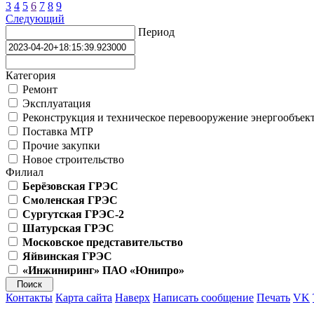
3
4
5
6
7
8
9
Следующий
Период
Категория
Ремонт
Эксплуатация
Реконструкция и техническое перевооружение энергообъек
Поставка МТР
Прочие закупки
Новое строительство
Филиал
Берёзовская ГРЭС
Смоленская ГРЭС
Сургутская ГРЭС-2
Шатурская ГРЭС
Московское представительство
Яйвинская ГРЭС
«Инжиниринг» ПАО «Юнипро»
Контакты
Карта сайта
Наверх
Написать сообщение
Печать
VK