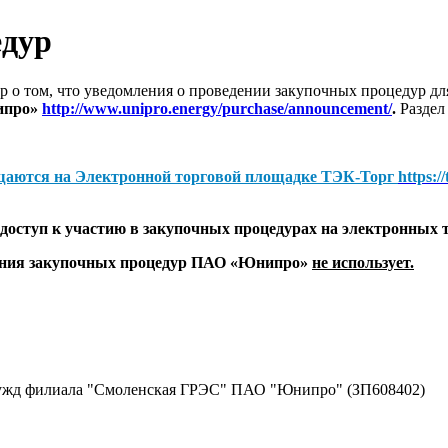
едур
 о том, что уведомления о проведении закупочных процедур 
ипро»
http://www.unipro.energy/purchase/announcement/
.
Раздел
щаются на
Электронной торговой площадке ТЭК-Торг
https:/
оступ к участию в закупочных процедурах на электронных 
дения закупочных процедур ПАО «Юнипро»
не использует.
нужд филиала "Смоленская ГРЭС" ПАО "Юнипро" (ЗП608402)