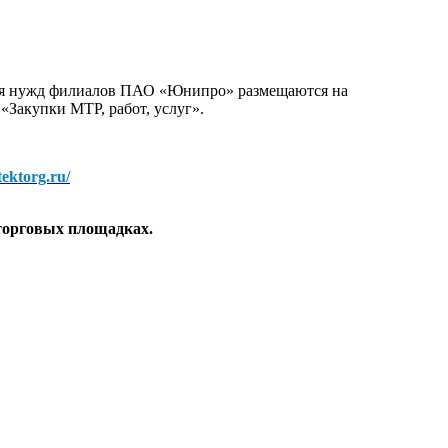
для нужд филиалов ПАО «Юнипро» размещаются на
 «Закупки МТР, работ, услуг».
/tektorg.ru/
торговых площадках.