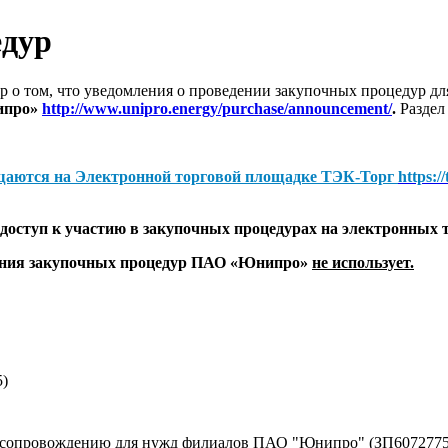
едур
 о том, что уведомления о проведении закупочных процедур 
ипро»
http://www.unipro.energy/purchase/announcement/
.
Раздел
щаются на
Электронной торговой площадке ТЭК-Торг
https:/
оступ к участию в закупочных процедурах на электронных 
дения закупочных процедур ПАО «Юнипро»
не использует.
5)
у сопровождению для нужд филиалов ПАО "Юнипро" (ЗП6072775