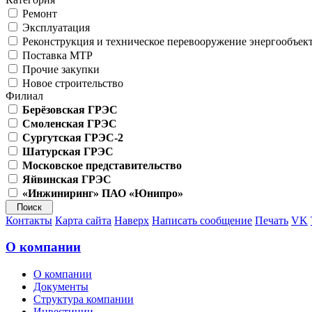
Ремонт
Эксплуатация
Реконструкция и техническое перевооружение энергообъек
Поставка МТР
Прочие закупки
Новое строительство
Филиал
Берёзовская ГРЭС
Смоленская ГРЭС
Сургутская ГРЭС-2
Шатурская ГРЭС
Московское представительство
Яйвинская ГРЭС
«Инжиниринг» ПАО «Юнипро»
Контакты
Карта сайта
Наверх
Написать сообщение
Печать
VK
О компании
О компании
Документы
Структура компании
Инвестиции