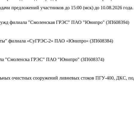
дачи предложений участников до 15:00 (мск) до 10.08.2026 года.
 нужд филиала "Смоленская ГРЭС" ПАО "Юнипро" (ЗП608394)
щиты" филиала «СуГРЭС-2» ПАО «Юнипро» (ЗП608384)
ала "Смоленска ГРЭС" ПАО "Юнипро" (ЗП608374)
льных очистных сооружений ливневых стоков ПГУ-400, ДКС, по