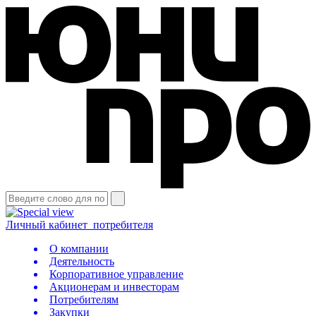
Личный кабинет
потребителя
О компании
Деятельность
Корпоративное управление
Акционерам и инвесторам
Потребителям
Закупки