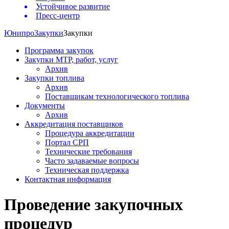
Устойчивое развитие
Пресс-центр
Юнипро
Закупки
Закупки
Программа закупок
Закупки МТР, работ, услуг
Архив
Закупки топлива
Архив
Поставщикам технологического топлива
Документы
Архив
Аккредитация поставщиков
Процедура аккредитации
Портал СРП
Технические требования
Часто задаваемые вопросы
Техническая поддержка
Контактная информация
Проведение закупочных
процедур