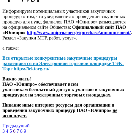
Информируем потенциальных участников закупочных
процедур о том, что уведомления о проведении закупочных
процедур для нужд филиалов ПАО «Юнипро» размещаются
на официальном сайте Общества:
Официальный сайт ПАО
«Юнипро»
http://www.unipro.energy/purchase/announcement/
.
Раздел «Закупки МТР, работ, услуг».
а также:
Все открытые конкурентные закупочные процедуры
размещаются на
Электронной торговой площадке ТЭК-
Торг
https://tektorg.ru/
Важно знать!
ПАО «Юнипро» обеспечивает всем
участникам бесплатный доступ к участию в закупочных
процедурах на электронных торговых площадках.
Никакие иные интернет ресурсы для организации и
проведения закупочных процедур ПАО «Юнипро»
не
использует.
Предыдущий
3
4
5
6
7
8
9