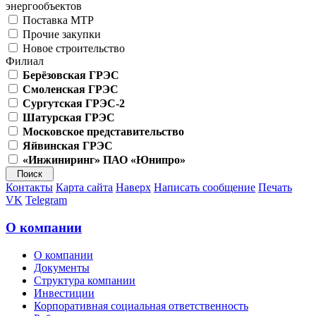
энергообъектов
Поставка МТР
Прочие закупки
Новое строительство
Филиал
Берёзовская ГРЭС
Смоленская ГРЭС
Сургутская ГРЭС-2
Шатурская ГРЭС
Московское представительство
Яйвинская ГРЭС
«Инжиниринг» ПАО «Юнипро»
Контакты
Карта сайта
Наверх
Написать сообщение
Печать
VK
Telegram
О компании
О компании
Документы
Структура компании
Инвестиции
Корпоративная социальная ответственность