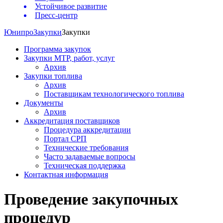
Устойчивое развитие
Пресс-центр
Юнипро
Закупки
Закупки
Программа закупок
Закупки МТР, работ, услуг
Архив
Закупки топлива
Архив
Поставщикам технологического топлива
Документы
Архив
Аккредитация поставщиков
Процедура аккредитации
Портал СРП
Технические требования
Часто задаваемые вопросы
Техническая поддержка
Контактная информация
Проведение закупочных
процедур