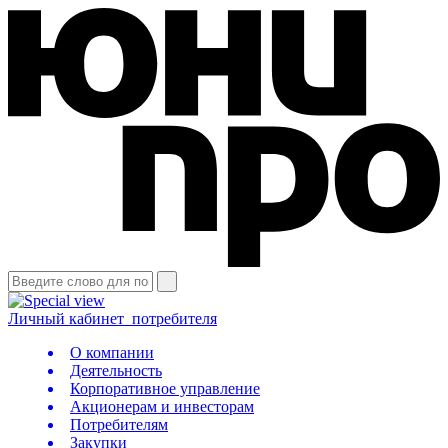
Личный кабинет
потребителя
О компании
Деятельность
Корпоративное управление
Акционерам и инвесторам
Потребителям
Закупки