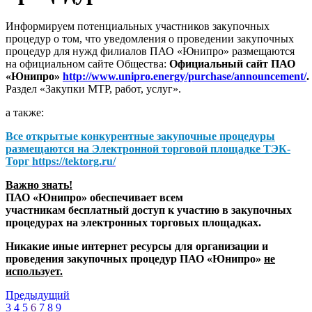
Информируем потенциальных участников закупочных
процедур о том, что уведомления о проведении закупочных
процедур для нужд филиалов ПАО «Юнипро» размещаются
на официальном сайте Общества:
Официальный сайт ПАО
«Юнипро»
http://www.unipro.energy/purchase/announcement/
.
Раздел «Закупки МТР, работ, услуг».
а также:
Все открытые конкурентные закупочные процедуры
размещаются на
Электронной торговой площадке ТЭК-
Торг
https://tektorg.ru/
Важно знать!
ПАО «Юнипро» обеспечивает всем
участникам бесплатный доступ к участию в закупочных
процедурах на электронных торговых площадках.
Никакие иные интернет ресурсы для организации и
проведения закупочных процедур ПАО «Юнипро»
не
использует.
Предыдущий
3
4
5
6
7
8
9