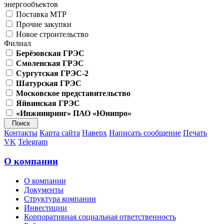
энергообъектов
Поставка МТР
Прочие закупки
Новое строительство
Филиал
Берёзовская ГРЭС
Смоленская ГРЭС
Сургутская ГРЭС-2
Шатурская ГРЭС
Московское представительство
Яйвинская ГРЭС
«Инжиниринг» ПАО «Юнипро»
Контакты
Карта сайта
Наверх
Написать сообщение
Печать
VK
Telegram
О компании
О компании
Документы
Структура компании
Инвестиции
Корпоративная социальная ответственность