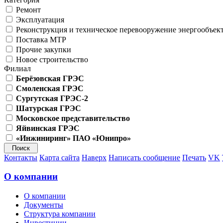
Ремонт
Эксплуатация
Реконструкция и техническое перевооружение энергообъек
Поставка МТР
Прочие закупки
Новое строительство
Филиал
Берёзовская ГРЭС
Смоленская ГРЭС
Сургутская ГРЭС-2
Шатурская ГРЭС
Московское представительство
Яйвинская ГРЭС
«Инжиниринг» ПАО «Юнипро»
Контакты
Карта сайта
Наверх
Написать сообщение
Печать
VK
О компании
О компании
Документы
Структура компании
Инвестиции