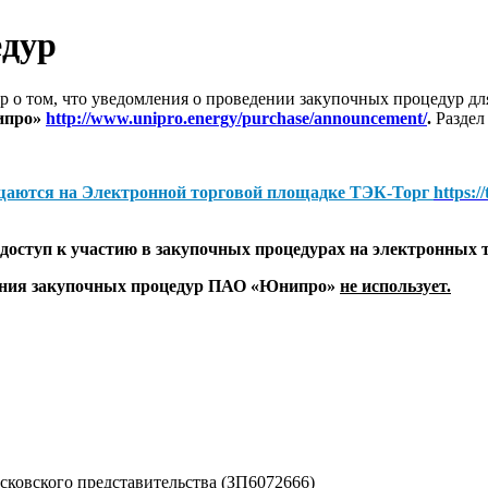
едур
 о том, что уведомления о проведении закупочных процедур 
ипро»
http://www.unipro.energy/purchase/announcement/
.
Раздел
щаются на
Электронной торговой площадке ТЭК-Торг
https:/
оступ к участию в закупочных процедурах на электронных 
дения закупочных процедур ПАО «Юнипро»
не использует.
ковского представительства (ЗП6072666)