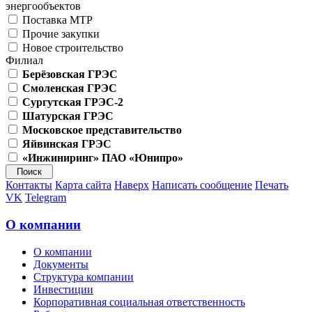
энергообъектов
Поставка МТР
Прочие закупки
Новое строительство
Филиал
Берёзовская ГРЭС
Смоленская ГРЭС
Сургутская ГРЭС-2
Шатурская ГРЭС
Московское представительство
Яйвинская ГРЭС
«Инжиниринг» ПАО «Юнипро»
Контакты
Карта сайта
Наверх
Написать сообщение
Печать
VK
Telegram
О компании
О компании
Документы
Структура компании
Инвестиции
Корпоративная социальная ответственность