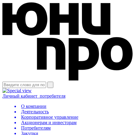
Личный кабинет
потребителя
О компании
Деятельность
Корпоративное управление
Акционерам и инвесторам
Потребителям
Закупки