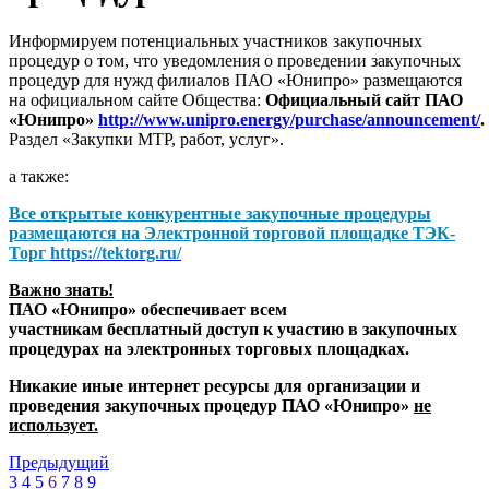
Информируем потенциальных участников закупочных
процедур о том, что уведомления о проведении закупочных
процедур для нужд филиалов ПАО «Юнипро» размещаются
на официальном сайте Общества:
Официальный сайт ПАО
«Юнипро»
http://www.unipro.energy/purchase/announcement/
.
Раздел «Закупки МТР, работ, услуг».
а также:
Все открытые конкурентные закупочные процедуры
размещаются на
Электронной торговой площадке ТЭК-
Торг
https://tektorg.ru/
Важно знать!
ПАО «Юнипро» обеспечивает всем
участникам бесплатный доступ к участию в закупочных
процедурах на электронных торговых площадках.
Никакие иные интернет ресурсы для организации и
проведения закупочных процедур ПАО «Юнипро»
не
использует.
Предыдущий
3
4
5
6
7
8
9