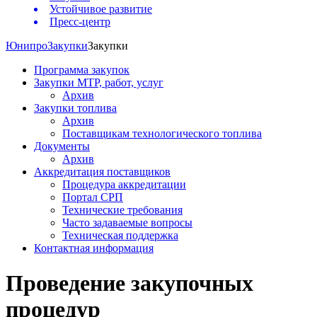
Устойчивое развитие
Пресс-центр
Юнипро
Закупки
Закупки
Программа закупок
Закупки МТР, работ, услуг
Архив
Закупки топлива
Архив
Поставщикам технологического топлива
Документы
Архив
Аккредитация поставщиков
Процедура аккредитации
Портал СРП
Технические требования
Часто задаваемые вопросы
Техническая поддержка
Контактная информация
Проведение закупочных
процедур