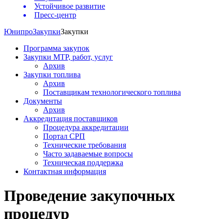
Устойчивое развитие
Пресс-центр
Юнипро
Закупки
Закупки
Программа закупок
Закупки МТР, работ, услуг
Архив
Закупки топлива
Архив
Поставщикам технологического топлива
Документы
Архив
Аккредитация поставщиков
Процедура аккредитации
Портал СРП
Технические требования
Часто задаваемые вопросы
Техническая поддержка
Контактная информация
Проведение закупочных
процедур