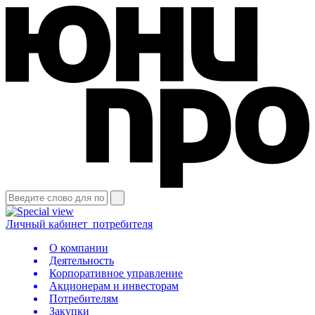
Личный кабинет
потребителя
О компании
Деятельность
Корпоративное управление
Акционерам и инвесторам
Потребителям
Закупки