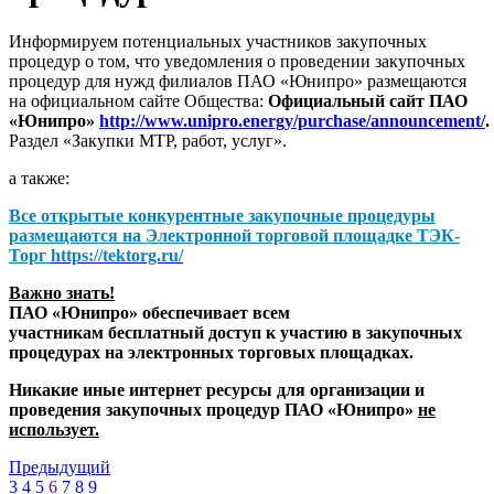
Информируем потенциальных участников закупочных
процедур о том, что уведомления о проведении закупочных
процедур для нужд филиалов ПАО «Юнипро» размещаются
на официальном сайте Общества:
Официальный сайт ПАО
«Юнипро»
http://www.unipro.energy/purchase/announcement/
.
Раздел «Закупки МТР, работ, услуг».
а также:
Все открытые конкурентные закупочные процедуры
размещаются на
Электронной торговой площадке ТЭК-
Торг
https://tektorg.ru/
Важно знать!
ПАО «Юнипро» обеспечивает всем
участникам бесплатный доступ к участию в закупочных
процедурах на электронных торговых площадках.
Никакие иные интернет ресурсы для организации и
проведения закупочных процедур ПАО «Юнипро»
не
использует.
Предыдущий
3
4
5
6
7
8
9