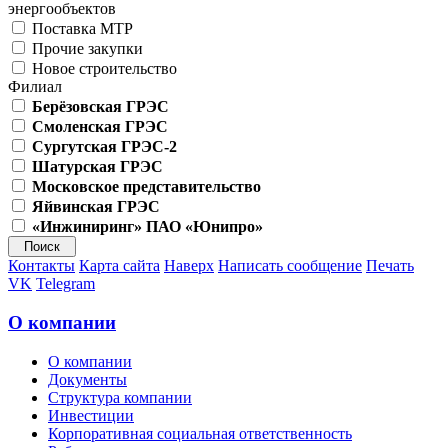
энергообъектов
Поставка МТР
Прочие закупки
Новое строительство
Филиал
Берёзовская ГРЭС
Смоленская ГРЭС
Сургутская ГРЭС-2
Шатурская ГРЭС
Московское представительство
Яйвинская ГРЭС
«Инжиниринг» ПАО «Юнипро»
Контакты
Карта сайта
Наверх
Написать сообщение
Печать
VK
Telegram
О компании
О компании
Документы
Структура компании
Инвестиции
Корпоративная социальная ответственность