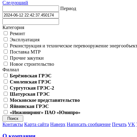
Следующий
Период
Категория
Ремонт
Эксплуатация
Реконструкция и техническое перевооружение энергообъек
Поставка МТР
Прочие закупки
Новое строительство
Филиал
Берёзовская ГРЭС
Смоленская ГРЭС
Сургутская ГРЭС-2
Шатурская ГРЭС
Московское представительство
Яйвинская ГРЭС
«Инжиниринг» ПАО «Юнипро»
Контакты
Карта сайта
Наверх
Написать сообщение
Печать
VK
О компании