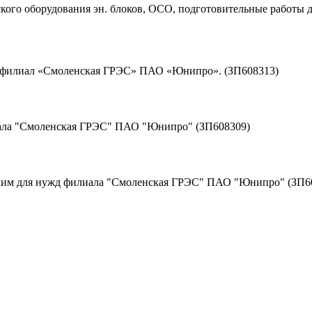
ого оборудования эн. блоков, ОСО, подготовительные работы д
д филиал «Смоленская ГРЭС» ПАО «Юнипро». (ЗП608313)
иала "Смоленская ГРЭС" ПАО "Юнипро" (ЗП608309)
к ним для нужд филиала "Смоленская ГРЭС" ПАО "Юнипро" (ЗП6