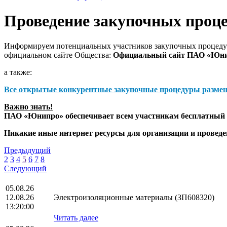
Проведение закупочных проц
Информируем потенциальных участников закупочных процедур
официальном сайте Общества:
Официальный сайт ПАО «Юн
а также:
Все открытые конкурентные закупочные процедуры разме
Важно знать!
ПАО «Юнипро» обеспечивает всем участникам бесплатный д
Никакие иные интернет ресурсы для организации и прове
Предыдущий
2
3
4
5
6
7
8
Следующий
05.08.26
12.08.26
Электроизоляционные материалы (ЗП608320)
13:20:00
Читать далее