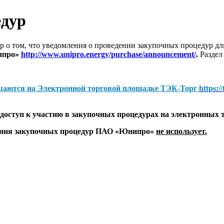
едур
 о том, что уведомления о проведении закупочных процедур 
ипро»
http://www.unipro.energy/purchase/announcement/
.
Раздел
щаются на
Электронной торговой площадке ТЭК-Торг
https:/
оступ к участию в закупочных процедурах на электронных 
дения закупочных процедур ПАО «Юнипро»
не использует.