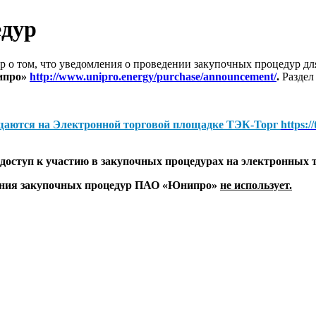
едур
 о том, что уведомления о проведении закупочных процедур 
ипро»
http://www.unipro.energy/purchase/announcement/
.
Раздел
щаются на
Электронной торговой площадке ТЭК-Торг
https:/
оступ к участию в закупочных процедурах на электронных 
дения закупочных процедур ПАО «Юнипро»
не использует.