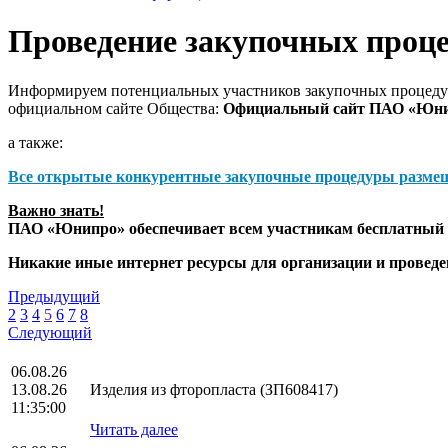
Проведение закупочных проц
Информируем потенциальных участников закупочных процедур
официальном сайте Общества:
Официальный сайт ПАО «Юн
а также:
Все открытые конкурентные закупочные процедуры разме
Важно знать!
ПАО «Юнипро» обеспечивает всем участникам бесплатный д
Никакие иные интернет ресурсы для организации и прове
Предыдущий
2
3
4
5
6
7
8
Следующий
06.08.26
13.08.26
Изделия из фторопласта (ЗП608417)
11:35:00
Читать далее