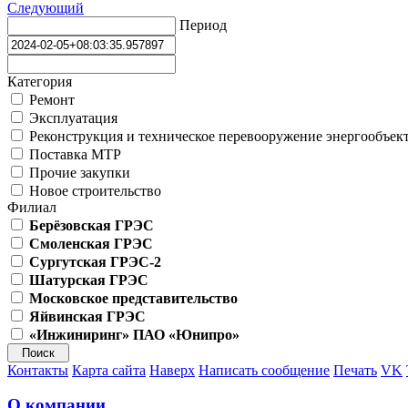
Следующий
Период
Категория
Ремонт
Эксплуатация
Реконструкция и техническое перевооружение энергообъек
Поставка МТР
Прочие закупки
Новое строительство
Филиал
Берёзовская ГРЭС
Смоленская ГРЭС
Сургутская ГРЭС-2
Шатурская ГРЭС
Московское представительство
Яйвинская ГРЭС
«Инжиниринг» ПАО «Юнипро»
Контакты
Карта сайта
Наверх
Написать сообщение
Печать
VK
О компании