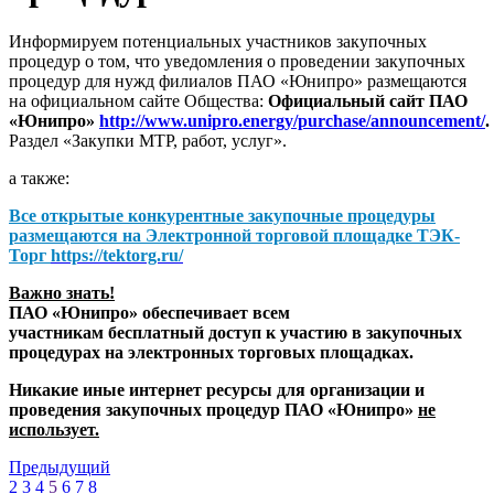
Информируем потенциальных участников закупочных
процедур о том, что уведомления о проведении закупочных
процедур для нужд филиалов ПАО «Юнипро» размещаются
на официальном сайте Общества:
Официальный сайт ПАО
«Юнипро»
http://www.unipro.energy/purchase/announcement/
.
Раздел «Закупки МТР, работ, услуг».
а также:
Все открытые конкурентные закупочные процедуры
размещаются на
Электронной торговой площадке ТЭК-
Торг
https://tektorg.ru/
Важно знать!
ПАО «Юнипро» обеспечивает всем
участникам бесплатный доступ к участию в закупочных
процедурах на электронных торговых площадках.
Никакие иные интернет ресурсы для организации и
проведения закупочных процедур ПАО «Юнипро»
не
использует.
Предыдущий
2
3
4
5
6
7
8