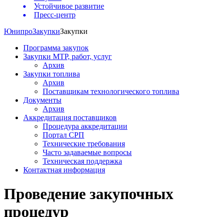
Устойчивое развитие
Пресс-центр
Юнипро
Закупки
Закупки
Программа закупок
Закупки МТР, работ, услуг
Архив
Закупки топлива
Архив
Поставщикам технологического топлива
Документы
Архив
Аккредитация поставщиков
Процедура аккредитации
Портал СРП
Технические требования
Часто задаваемые вопросы
Техническая поддержка
Контактная информация
Проведение закупочных
процедур