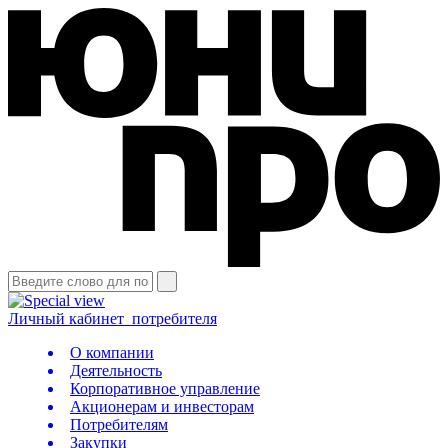
Личный кабинет
потребителя
О компании
Деятельность
Корпоративное управление
Акционерам и инвесторам
Потребителям
Закупки