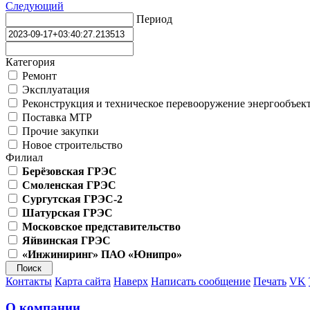
Следующий
Период
Категория
Ремонт
Эксплуатация
Реконструкция и техническое перевооружение энергообъек
Поставка МТР
Прочие закупки
Новое строительство
Филиал
Берёзовская ГРЭС
Смоленская ГРЭС
Сургутская ГРЭС-2
Шатурская ГРЭС
Московское представительство
Яйвинская ГРЭС
«Инжиниринг» ПАО «Юнипро»
Контакты
Карта сайта
Наверх
Написать сообщение
Печать
VK
О компании