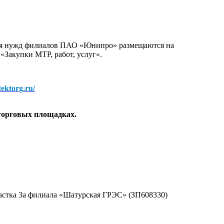
для нужд филиалов ПАО «Юнипро» размещаются на
 «Закупки МТР, работ, услуг».
/tektorg.ru/
торговых площадках.
астка 3а филиала «Шатурская ГРЭС» (ЗП608330)