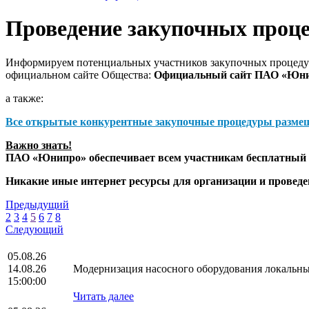
Проведение закупочных проц
Информируем потенциальных участников закупочных процедур
официальном сайте Общества:
Официальный сайт ПАО «Юн
а также:
Все открытые конкурентные закупочные процедуры разме
Важно знать!
ПАО «Юнипро» обеспечивает всем участникам бесплатный д
Никакие иные интернет ресурсы для организации и прове
Предыдущий
2
3
4
5
6
7
8
Следующий
05.08.26
14.08.26
Модернизация насосного оборудования локальны
15:00:00
Читать далее