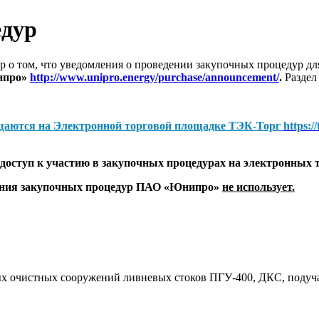
едур
 о том, что уведомления о проведении закупочных процедур 
ипро»
http://www.unipro.energy/purchase/announcement/
.
Раздел
щаются на
Электронной торговой площадке ТЭК-Торг
https:/
оступ к участию в закупочных процедурах на электронных 
дения закупочных процедур ПАО «Юнипро»
не использует.
х очистных сооружений ливневых стоков ПГУ-400, ДКС, подуч