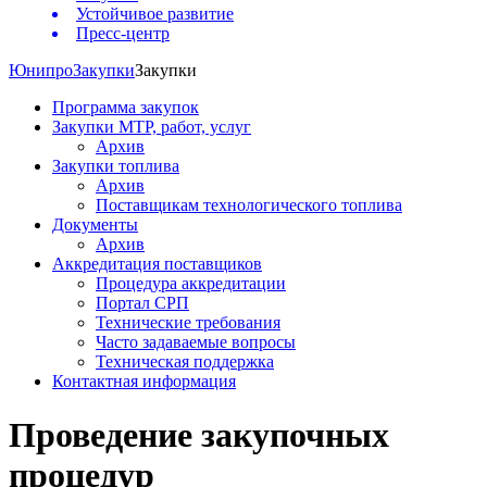
Устойчивое развитие
Пресс-центр
Юнипро
Закупки
Закупки
Программа закупок
Закупки МТР, работ, услуг
Архив
Закупки топлива
Архив
Поставщикам технологического топлива
Документы
Архив
Аккредитация поставщиков
Процедура аккредитации
Портал СРП
Технические требования
Часто задаваемые вопросы
Техническая поддержка
Контактная информация
Проведение закупочных
процедур