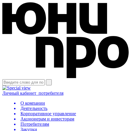
Личный кабинет
потребителя
О компании
Деятельность
Корпоративное управление
Акционерам и инвесторам
Потребителям
Закупки