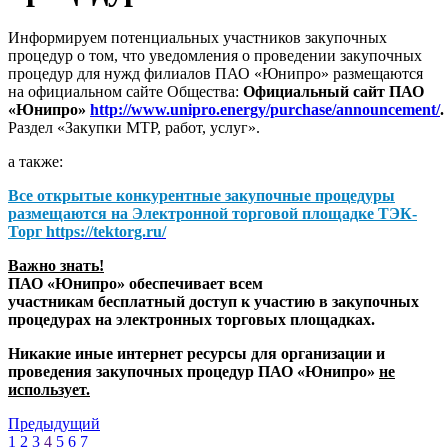
Информируем потенциальных участников закупочных
процедур о том, что уведомления о проведении закупочных
процедур для нужд филиалов ПАО «Юнипро» размещаются
на официальном сайте Общества:
Официальный сайт ПАО
«Юнипро»
http://www.unipro.energy/purchase/announcement/
.
Раздел «Закупки МТР, работ, услуг».
а также:
Все открытые конкурентные закупочные процедуры
размещаются на
Электронной торговой площадке ТЭК-
Торг
https://tektorg.ru/
Важно знать!
ПАО «Юнипро» обеспечивает всем
участникам бесплатный доступ к участию в закупочных
процедурах на электронных торговых площадках.
Никакие иные интернет ресурсы для организации и
проведения закупочных процедур ПАО «Юнипро»
не
использует.
Предыдущий
1
2
3
4
5
6
7