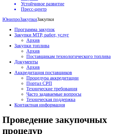
Устойчивое развитие
Пресс-центр
Юнипро
Закупки
Закупки
Программа закупок
Закупки МТР, работ, услуг
Архив
Закупки топлива
Архив
Поставщикам технологического топлива
Документы
Архив
Аккредитация поставщиков
Процедура аккредитации
Портал СРП
Технические требования
Часто задаваемые вопросы
Техническая поддержка
Контактная информация
Проведение закупочных
процедур