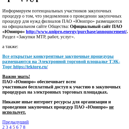
Информируем потенциальных участников закупочных
процедур о том, что уведомления о проведении закупочных
процедур для нужд филиалов ПАО «Юнипро» размещаются
на официальном сайте Общества:
Официальный сайт ПАО
«Юнипро»
http://www.unipro.energy/purchase/announcement/
.
Раздел «Закупки МТР, работ, услуг».
а также:
Все открытые конкурентные закупочные процедуры
размещаются на
Электронной торговой площадке ТЭК-
Торг
https://tektorg.ru/
Важно знать!
ПАО «Юнипро» обеспечивает всем
участникам бесплатный доступ к участию в закупочных
процедурах на электронных торговых площадках.
Никакие иные интернет ресурсы для организации и
проведения закупочных процедур ПАО «Юнипро»
не
использует.
Предыдущий
2
3
4
5
6
7
8