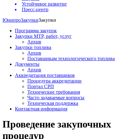
Устойчивое развитие
Пресс-центр
Юнипро
Закупки
Закупки
Программа закупок
Закупки МТР, работ, услуг
Архив
Закупки топлива
Архив
Поставщикам технологического топлива
Документы
Архив
Аккредитация поставщиков
Процедура аккредитации
Портал СРП
Технические требования
Часто задаваемые вопросы
Техническая поддержка
Контактная информация
Проведение закупочных
процедур