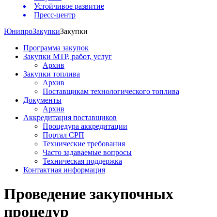
Устойчивое развитие
Пресс-центр
Юнипро
Закупки
Закупки
Программа закупок
Закупки МТР, работ, услуг
Архив
Закупки топлива
Архив
Поставщикам технологического топлива
Документы
Архив
Аккредитация поставщиков
Процедура аккредитации
Портал СРП
Технические требования
Часто задаваемые вопросы
Техническая поддержка
Контактная информация
Проведение закупочных
процедур