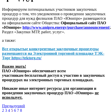
Информируем потенциальных участников закупочных
процедур о том, что уведомления о проведении закупочных
процедур для нужд филиалов ПАО «Юнипро» размещаются
на официальном сайте Общества:
Официальный сайт ПАО
«Юнипро»
http://www.unipro.energy/purchase/announcement/
.
Раздел «Закупки МТР, работ, услуг».
а также:
Все открытые конкурентные закупочные процедуры
размещаются на
Электронной торговой площадке ТЭК-
Торг
https://tektorg.ru/
Важно знать!
ПАО «Юнипро» обеспечивает всем
участникам бесплатный доступ к участию в закупочных
процедурах на электронных торговых площадках.
Никакие иные интернет ресурсы для организации и
проведения закупочных процедур ПАО «Юнипро»
не
использует.
Предыдущий
2
3
4
5
6
7
8