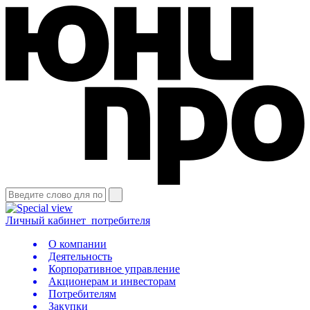
Личный кабинет
потребителя
О компании
Деятельность
Корпоративное управление
Акционерам и инвесторам
Потребителям
Закупки