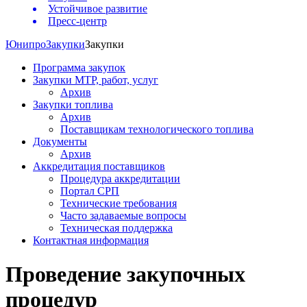
Устойчивое развитие
Пресс-центр
Юнипро
Закупки
Закупки
Программа закупок
Закупки МТР, работ, услуг
Архив
Закупки топлива
Архив
Поставщикам технологического топлива
Документы
Архив
Аккредитация поставщиков
Процедура аккредитации
Портал СРП
Технические требования
Часто задаваемые вопросы
Техническая поддержка
Контактная информация
Проведение закупочных
процедур