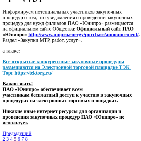
Информируем потенциальных участников закупочных
процедур о том, что уведомления о проведении закупочных
процедур для нужд филиалов ПАО «Юнипро» размещаются
на официальном сайте Общества:
Официальный сайт ПАО
«Юнипро»
http://www.unipro.energy/purchase/announcement/
.
Раздел «Закупки МТР, работ, услуг».
а также:
Все открытые конкурентные закупочные процедуры
размещаются на
Электронной торговой площадке ТЭК-
Торг
https://tektorg.ru/
Важно знать!
ПАО «Юнипро» обеспечивает всем
участникам бесплатный доступ к участию в закупочных
процедурах на электронных торговых площадках.
Никакие иные интернет ресурсы для организации и
проведения закупочных процедур ПАО «Юнипро»
не
использует.
Предыдущий
2
3
4
5
6
7
8