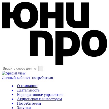
Личный кабинет
потребителя
О компании
Деятельность
Корпоративное управление
Акционерам и инвесторам
Потребителям
Закупки