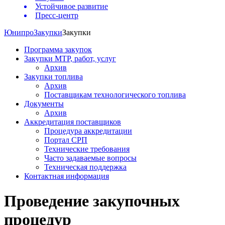
Устойчивое развитие
Пресс-центр
Юнипро
Закупки
Закупки
Программа закупок
Закупки МТР, работ, услуг
Архив
Закупки топлива
Архив
Поставщикам технологического топлива
Документы
Архив
Аккредитация поставщиков
Процедура аккредитации
Портал СРП
Технические требования
Часто задаваемые вопросы
Техническая поддержка
Контактная информация
Проведение закупочных
процедур