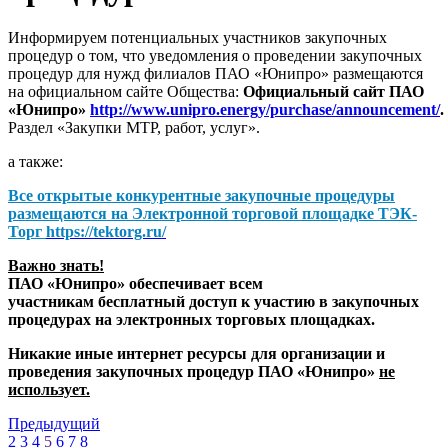
Информируем потенциальных участников закупочных
процедур о том, что уведомления о проведении закупочных
процедур для нужд филиалов ПАО «Юнипро» размещаются
на официальном сайте Общества:
Официальный сайт ПАО
«Юнипро»
http://www.unipro.energy/purchase/announcement/
.
Раздел «Закупки МТР, работ, услуг».
а также:
Все открытые конкурентные закупочные процедуры
размещаются на
Электронной торговой площадке ТЭК-
Торг
https://tektorg.ru/
Важно знать!
ПАО «Юнипро» обеспечивает всем
участникам бесплатный доступ к участию в закупочных
процедурах на электронных торговых площадках.
Никакие иные интернет ресурсы для организации и
проведения закупочных процедур ПАО «Юнипро»
не
использует.
Предыдущий
2
3
4
5
6
7
8