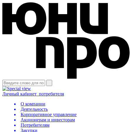
Личный кабинет
потребителя
О компании
Деятельность
Корпоративное управление
Акционерам и инвесторам
Потребителям
Закупки