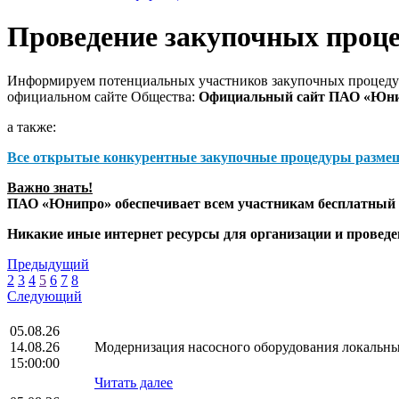
Проведение закупочных проц
Информируем потенциальных участников закупочных процедур
официальном сайте Общества:
Официальный сайт ПАО «Юн
а также:
Все открытые конкурентные закупочные процедуры разме
Важно знать!
ПАО «Юнипро» обеспечивает всем участникам бесплатный д
Никакие иные интернет ресурсы для организации и прове
Предыдущий
2
3
4
5
6
7
8
Следующий
05.08.26
14.08.26
Модернизация насосного оборудования локальны
15:00:00
Читать далее