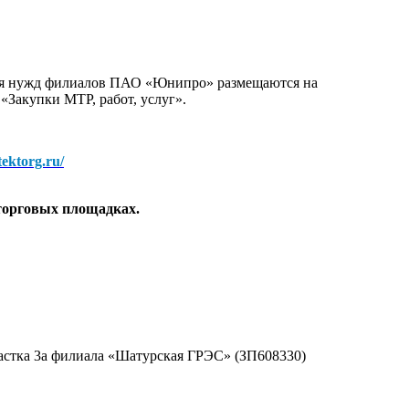
для нужд филиалов ПАО «Юнипро» размещаются на
 «Закупки МТР, работ, услуг».
/tektorg.ru/
торговых площадках.
астка 3а филиала «Шатурская ГРЭС» (ЗП608330)