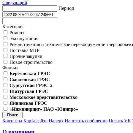
Следующий
Период
Категория
Ремонт
Эксплуатация
Реконструкция и техническое перевооружение энергообъек
Поставка МТР
Прочие закупки
Новое строительство
Филиал
Берёзовская ГРЭС
Смоленская ГРЭС
Сургутская ГРЭС-2
Шатурская ГРЭС
Московское представительство
Яйвинская ГРЭС
«Инжиниринг» ПАО «Юнипро»
Контакты
Карта сайта
Наверх
Написать сообщение
Печать
VK
О компании