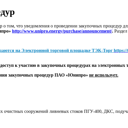
едур
 о том, что уведомления о проведении закупочных процедур 
ипро»
http://www.unipro.energy/purchase/announcement/
.
Раздел
щаются на
Электронной торговой площадке ТЭК-Торг
https:/
оступ к участию в закупочных процедурах на электронных 
дения закупочных процедур ПАО «Юнипро»
не использует.
х очистных сооружений ливневых стоков ПГУ-400, ДКС, подуч