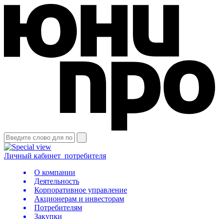
Личный кабинет
потребителя
О компании
Деятельность
Корпоративное управление
Акционерам и инвесторам
Потребителям
Закупки