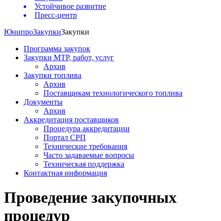
Устойчивое развитие
Пресс-центр
Юнипро
Закупки
Закупки
Программа закупок
Закупки МТР, работ, услуг
Архив
Закупки топлива
Архив
Поставщикам технологического топлива
Документы
Архив
Аккредитация поставщиков
Процедура аккредитации
Портал СРП
Технические требования
Часто задаваемые вопросы
Техническая поддержка
Контактная информация
Проведение закупочных
процедур