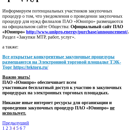
Информируем потенциальных участников закупочных
процедур о том, что уведомления о проведении закупочных
процедур для нужд филиалов ПАО «Юнипро» размещаются
на официальном сайте Общества:
Официальный сайт ПАО
«Юнипро»
http://www.unipro.energy/purchase/announcement/
.
Раздел «Закупки МТР, работ, услуг».
а также:
Все открытые конкурентные закупочные процедуры
размещаются на
Электронной торговой площадке ТЭК-
Торг
https://tektorg.ru/
Важно знать!
ПАО «Юнипро» обеспечивает всем
участникам бесплатный доступ к участию в закупочных
процедурах на электронных торговых площадках.
Никакие иные интернет ресурсы для организации и
проведения закупочных процедур ПАО «Юнипро»
не
использует.
Предыдущий
1
2
3
4
5
6
7