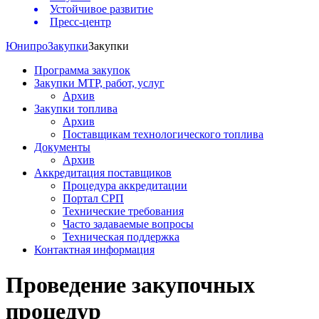
Устойчивое развитие
Пресс-центр
Юнипро
Закупки
Закупки
Программа закупок
Закупки МТР, работ, услуг
Архив
Закупки топлива
Архив
Поставщикам технологического топлива
Документы
Архив
Аккредитация поставщиков
Процедура аккредитации
Портал СРП
Технические требования
Часто задаваемые вопросы
Техническая поддержка
Контактная информация
Проведение закупочных
процедур