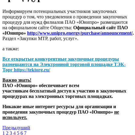
Информируем потенциальных участников закупочных
процедур о том, что уведомления о проведении закупочных
процедур для нужд филиалов ПАО «Юнипро» размещаются
на официальном сайте Общества:
Официальный сайт ПАО
«Юнипро»
http://www.unipro.energy/purchase/announcement/
.
Раздел «Закупки МТР, работ, услуг».
а также:
Все открытые конкурентные закупочные процедуры
размещаются на
Электронной торговой площадке ТЭК-
Торг
https://tektorg.ru/
Важно знать!
ПАО «Юнипро» обеспечивает всем
участникам бесплатный доступ к участию в закупочных
процедурах на электронных торговых площадках.
Никакие иные интернет ресурсы для организации и
проведения закупочных процедур ПАО «Юнипро»
не
использует.
Предыдущий
1
2
3
4
5
6
7