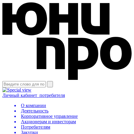
Личный кабинет
потребителя
О компании
Деятельность
Корпоративное управление
Акционерам и инвесторам
Потребителям
Закупки