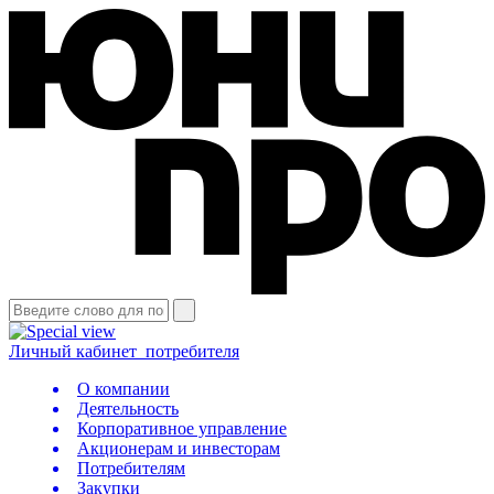
Личный кабинет
потребителя
О компании
Деятельность
Корпоративное управление
Акционерам и инвесторам
Потребителям
Закупки