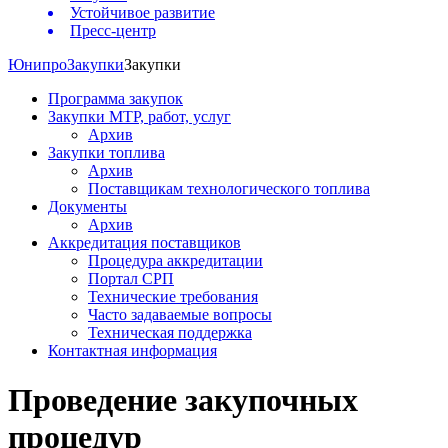
Устойчивое развитие
Пресс-центр
Юнипро
Закупки
Закупки
Программа закупок
Закупки МТР, работ, услуг
Архив
Закупки топлива
Архив
Поставщикам технологического топлива
Документы
Архив
Аккредитация поставщиков
Процедура аккредитации
Портал СРП
Технические требования
Часто задаваемые вопросы
Техническая поддержка
Контактная информация
Проведение закупочных
процедур