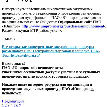
Информируем потенциальных участников закупочных
процедур о том, что уведомления о проведении закупочных
процедур для нужд филиалов ПАО «Юнипро» размещаются
на официальном сайте Общества:
Официальный сайт ПАО
«Юнипро»
http://www.unipro.energy/purchase/announcement/
.
Раздел «Закупки МТР, работ, услуг».
а также:
Все открытые конкурентные закупочные процедуры
размещаются на
Электронной торговой площадке ТЭК-
Торг
https://tektorg.ru/
Важно знать!
ПАО «Юнипро» обеспечивает всем
участникам бесплатный доступ к участию в закупочных
процедурах на электронных торговых площадках.
Никакие иные интернет ресурсы для организации и
проведения закупочных процедур ПАО «Юнипро»
не
использует.
Предыдущий
1
2
3
4
5
6
7