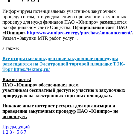
Информируем потенциальных участников закупочных
процедур о том, что уведомления о проведении закупочных
процедур для нужд филиалов ПАО «Юнипро» размещаются
на официальном сайте Общества:
Официальный сайт ПАО
«Юнипро»
http://www.unipro.energy/purchase/announcement/
.
Раздел «Закупки МТР, работ, услуг».
а также:
Все открытые конкурентные закупочные процедуры
размещаются на
Электронной торговой площадке ТЭК-
Торг
https://tektorg.ru/
Важно знать!
ПАО «Юнипро» обеспечивает всем
участникам бесплатный доступ к участию в закупочных
процедурах на электронных торговых площадках.
Никакие иные интернет ресурсы для организации и
проведения закупочных процедур ПАО «Юнипро»
не
использует.
Предыдущий
1
2
3
4
5
6
7