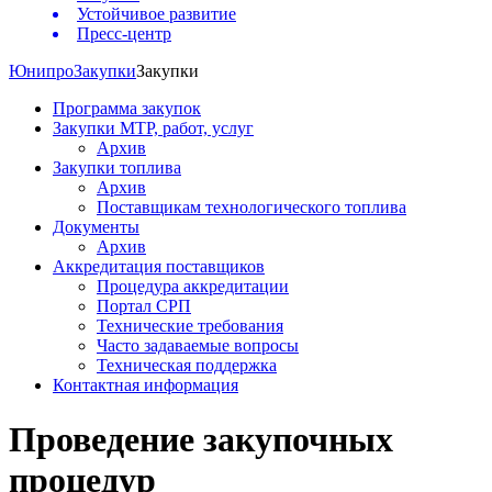
Устойчивое развитие
Пресс-центр
Юнипро
Закупки
Закупки
Программа закупок
Закупки МТР, работ, услуг
Архив
Закупки топлива
Архив
Поставщикам технологического топлива
Документы
Архив
Аккредитация поставщиков
Процедура аккредитации
Портал СРП
Технические требования
Часто задаваемые вопросы
Техническая поддержка
Контактная информация
Проведение закупочных
процедур